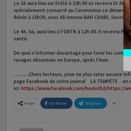
Le 2è aura lieu sur Etélé à 10h 00 et recevra Dr AI
spécialement consacré au Coronavirus ce dimanche, i
Bénin à 10h30, avec Ali Imorou BAH CHABI, Secrétair
Le 4è, lui, aura lieu à l’ORTB à 12h 00. Il recevra 
santé.
De quoi s’informer davantage pour tenir les compo
ravages désormais en Europe, après l’Asie.
………Chers lecteurs,
pour ne plus rater aucune inf
page
Facebook de votre journal LA TEMPÊTE
en no
ici:
https://www.facebook.com/hosloth2/
https://w
Facebook
Telegram
Partager