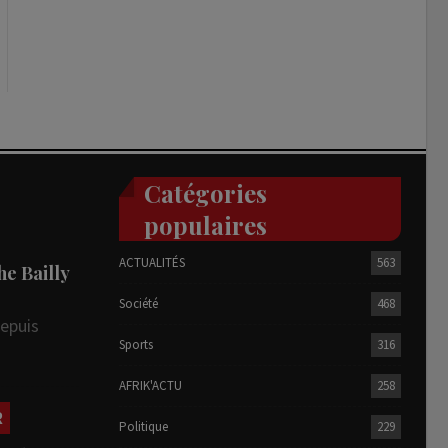
Catégories
populaires
ACTUALITÉS
563
he Bailly
Société
468
depuis
Sports
316
AFRIK'ACTU
258
R
Politique
229