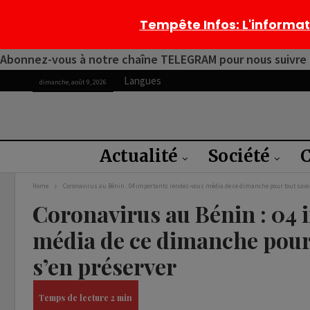
Tempête Infos
: L'informa
Abonnez-vous à notre chaîne TELEGRAM pour nous suivre 2
Langues
dimanche, août 9, 2026
Actualité
Société
C
Home
Coronavirus au Bénin : 04 importants rendez-vous média de ce dimanche pour tout savoir
Coronavirus au Bénin : 04
média de ce dimanche pour 
s’en préserver