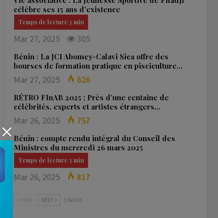
Vie associative : La Jeunesse Sportive de Fifadji
célèbre ses 15 ans d’existence
Mar 27, 2025
305
Bénin : La JCI Abomey-Calavi Sica offre des
bourses de formation pratique en pisciculture…
Mar 27, 2025
626
RÉTRO FInAB 2025 : Près d’une centaine de
célébrités, experts et artistes étrangers…
Mar 26, 2025
757
Bénin : compte rendu intégral du Conseil des
Ministres du mercredi 26 mars 2025
Mar 26, 2025
817
PREV
NEXT
1 De 533