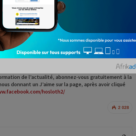
SSI Melchior, CNLS/TP. Quant au 3è rendez-vous média
l aura lieu sur « Zone franche » de la télévision Canal 3
e général du ministère de la santé.
Petas AKOGBETO, Directeur de Cabinet du ministère de la
rtements recommandés, face à l’épidémie qui fait des
ormation de l’actualité,
abonnez-vous gratuitement à la
us donnant un J’aime sur la page, après avoir cliqué
ww.facebook.com/hosloth2/
2 028