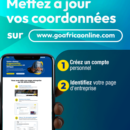
dans le cercle des pays touchés par l’épidémie du
fficiellement sur notre territoire, plusieurs mesures
épidémie. Si au même moment que beaucoup
Bénin, plusieurs infox (informations d’intoxications)
?
t il faut disposer, pour lutter contre la maladie ?
anche 22 mars 2020 qui seront assistés par des experts
ignent sur tout, concernant le Coronavirus au Bénin.
nt. Il se déroule sur la Radio nationale à 9h 00 et
é publique.