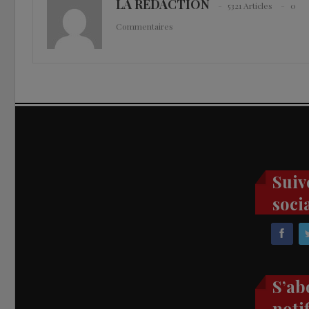
LA REDACTION
5321 Articles
0
Commentaires
Suiv
soci
S’ab
noti