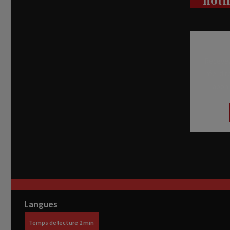
Recevez
réel di
abon
Langues