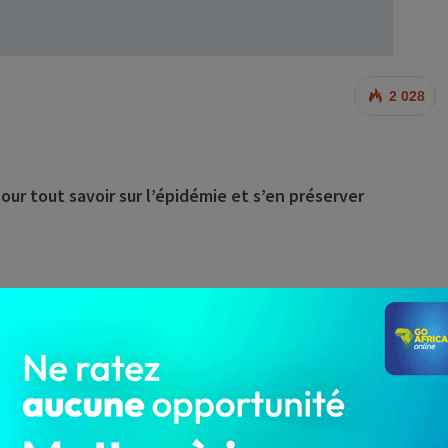
2 028
r tout savoir sur l’épidémie et s’en préserver