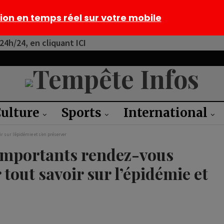
tion en temps réel sur votre mobile
4h/24, en cliquant ICI
ulture
Sports
International
 sur l’épidémie et s’en préserver
 importants rendez-vous
tout savoir sur l’épidémie et