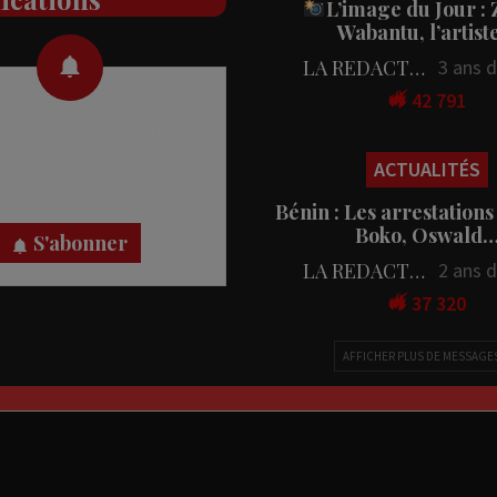
L’image du Jour :
Wabantu, l’artis
LA REDACTION
3 ans 
42 791
 des notifications en temps
rectement sur votre appareil,
ACTUALITÉS
nez-vous dès maintenant.
Bénin : Les arrestations
Boko, Oswald
S'abonner
LA REDACTION
2 ans 
37 320
AFFICHER PLUS DE MESSAGE