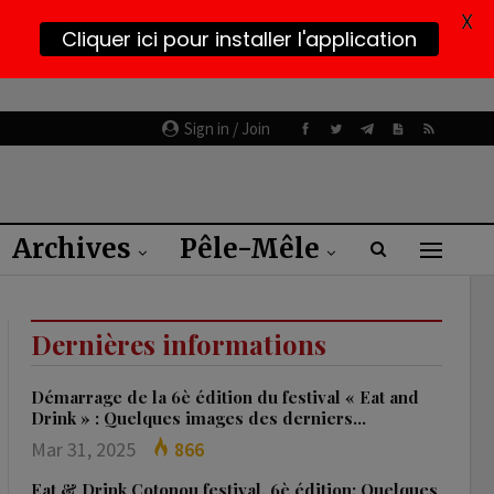
X
Cliquer ici pour installer l'application
Sign in / Join
Archives
Pêle-Mêle
Dernières informations
Démarrage de la 6è édition du festival « Eat and
Drink » : Quelques images des derniers…
Mar 31, 2025
866
Eat & Drink Cotonou festival, 6è édition: Quelques