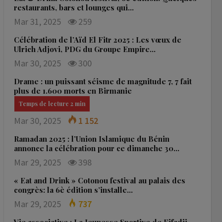
restaurants, bars et lounges qui…
Mar 31, 2025
259
Célébration de l’Aïd El Fitr 2025 : Les vœux de
Ulrich Adjovi, PDG du Groupe Empire…
Mar 30, 2025
300
Drame : un puissant séisme de magnitude 7, 7 fait
plus de 1.600 morts en Birmanie
Mar 30, 2025
1 152
Ramadan 2025 : l’Union Islamique du Bénin
annonce la célébration pour ce dimanche 30…
Mar 29, 2025
398
« Eat and Drink » Cotonou festival au palais des
congrès: la 6è édition s’installe…
Mar 29, 2025
737