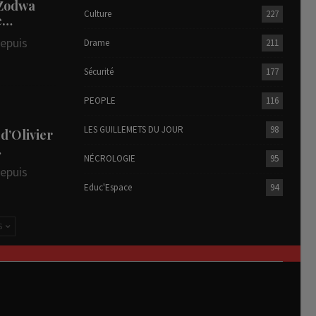
 Zodwa
Culture
227
te…
depuis
Drame
211
Sécurité
177
PEOPLE
116
LES GUILLEMETS DU JOUR
98
 d’Olivier
…
NÉCROLOGIE
95
depuis
Educ'Espace
94
S