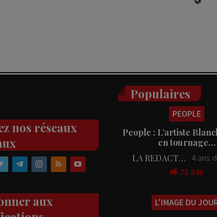
Populaires
PEOPLE
ez nos réseaux
People : L’artiste Blanc
aux
en tournage…
LA REDACTION
4 ans 
78 548
onner aux
L'IMAGE DU JOU
fications