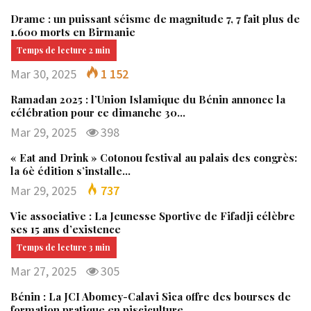
Drame : un puissant séisme de magnitude 7, 7 fait plus de
1.600 morts en Birmanie
Mar 30, 2025
1 152
Ramadan 2025 : l’Union Islamique du Bénin annonce la
célébration pour ce dimanche 30…
Mar 29, 2025
398
« Eat and Drink » Cotonou festival au palais des congrès:
la 6è édition s’installe…
Mar 29, 2025
737
Vie associative : La Jeunesse Sportive de Fifadji célèbre
ses 15 ans d’existence
Mar 27, 2025
305
Bénin : La JCI Abomey-Calavi Sica offre des bourses de
formation pratique en pisciculture…