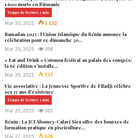
1.600 morts en Birmanie
Mar 30, 2025
1 152
Ramadan 2025 : l’Union Islamique du Bénin annonce la
célébration pour ce dimanche 30…
Mar 29, 2025
398
« Eat and Drink » Cotonou festival au palais des congrès:
la 6è édition s’installe…
Mar 29, 2025
737
Vie associative : La Jeunesse Sportive de Fifadji célèbre
ses 15 ans d’existence
Mar 27, 2025
305
Bénin : La JCI Abomey-Calavi Sica offre des bourses de
formation pratique en pisciculture…
Mar 27, 2025
626