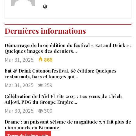
Dernières informations
Démarrage de la 6è édition du festival « Eat and Drink » :
Quelques images des derniers…
Mar 31, 2025
866
Eat & Drink Cotonou festival, 6è édition: Quelques
restaurants, bars et lounges qui…
Mar 31, 2025
259
Célébration de l’Aïd El Fitr 2025 : Les vœux de Ulrich
Adjovi, PDG du Groupe Empire…
Mar 30, 2025
300
Drame : un puissant séisme de magnitude 7, 7 fait plus de
1.600 morts en Birmanie