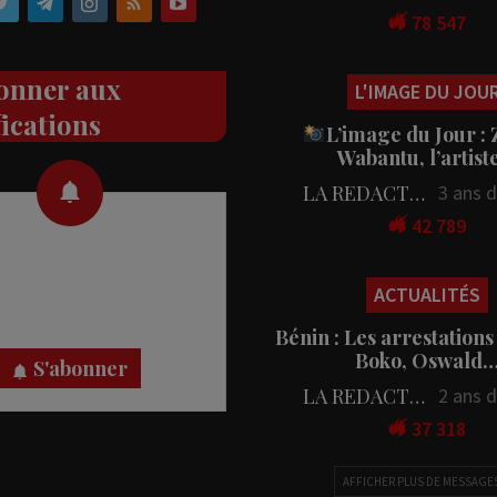
78 547
onner aux
L'IMAGE DU JOU
fications
L’image du Jour :
Wabantu, l’artis
LA REDACTION
3 ans 
42 789
 des notifications en temps
rectement sur votre appareil,
ACTUALITÉS
nez-vous dès maintenant.
Bénin : Les arrestations
Boko, Oswald
S'abonner
LA REDACTION
2 ans 
37 318
AFFICHER PLUS DE MESSAGE