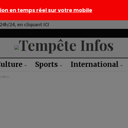
tion en temps réel sur votre mobile
4h/24, en cliquant ICI
ulture
Sports
International
au Bénin