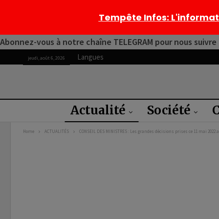
Tempête Infos
: L'informa
Abonnez-vous à notre chaîne TELEGRAM pour nous suivre 2
Langues
jeudi, août 6, 2026
Actualité
Société
C
Home
ACTUALITÉS
CONSEIL DES MINISTRES : Les grandes décisions prises ce 11 mai 2022 