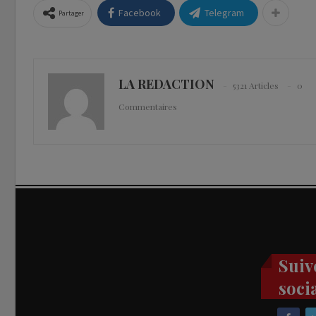
Facebook
Telegram
Partager
LA REDACTION
5321 Articles
0
Commentaires
Suiv
soci