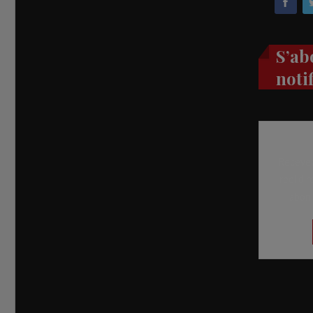
S’ab
noti
Recevez
réel di
abon