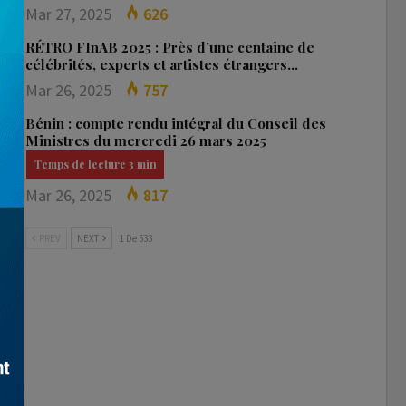
Mar 27, 2025
626
RÉTRO FInAB 2025 : Près d’une centaine de
célébrités, experts et artistes étrangers…
Mar 26, 2025
757
Bénin : compte rendu intégral du Conseil des
Ministres du mercredi 26 mars 2025
Mar 26, 2025
817
PREV
NEXT
1 De 533