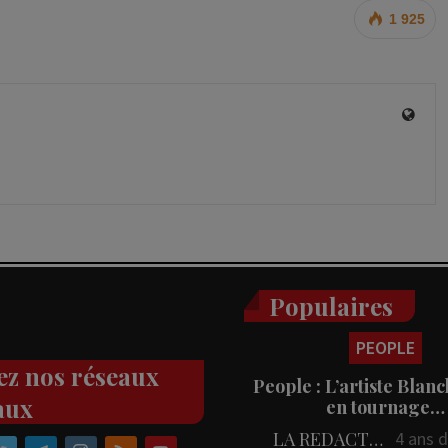
1 925
Populaires
PEOPLE
ez nos réseaux
People : L’artiste Blanc
aux
en tournage…
LA REDACTION
4 ans 