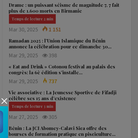
Drame : un puissant séisme de magnitude 7, 7 fait
plus de 1.600 morts en Birmanie
Mar 30, 2025
1 151
Ramadan 2025 : l’Union Islamique du Bénin
annonce la célébration pour ce dimanche 30…
Mar 29, 2025
398
« Eat and Drink » Cotonou festival au palais des
congrès: la 6è édition s’installe…
Mar 29, 2025
737
Vie associative : La Jeunesse Sportive de Fifadji
célèbre ses 15 ans d’existence
Mar 27, 2025
305
Bénin : La JCI Abomey-Calavi Sica offre des
bourses de formation pratique en pisciculture…