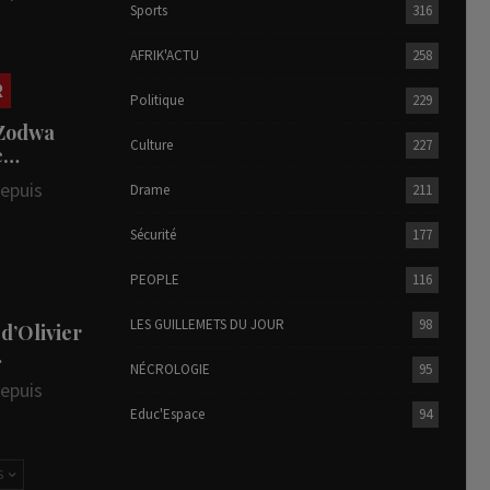
Sports
316
AFRIK'ACTU
258
R
Politique
229
 Zodwa
Culture
227
te…
depuis
Drame
211
Sécurité
177
PEOPLE
116
LES GUILLEMETS DU JOUR
98
 d’Olivier
…
NÉCROLOGIE
95
depuis
Educ'Espace
94
S