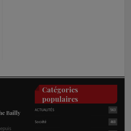
Catégories
populaires
ACTUALITÉS
563
he Bailly
Société
468
depuis