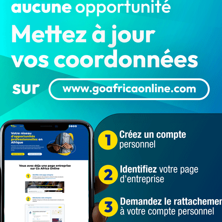
des trois confédérations syndicales de travailleurs
eurs au sein des instances nationales bipartites et
négociations collectives ;
tion du cadre juridique de la chefferie traditionnelle
et vote, du projet de loi portant création de la Cour
éveloppement de Sèmè City ;
ure, d’extension, de fonctionnement et de cessation
cientifique et d’innovation en République du Bénin ;
es personnels d’encadrement de l’éducation nationale ;