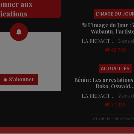
onner aux
fications
L'IMAGE DU JOU
L’image du Jour :
Wabantu, l’artis
LA REDACTION
3 ans 
42 789
 des notifications en temps
rectement sur votre appareil,
nez-vous dès maintenant.
ACTUALITÉS
S'abonner
Bénin : Les arrestations
Boko, Oswald
LA REDACTION
2 ans 
37 318
AFFICHER PLUS DE MESSAGE