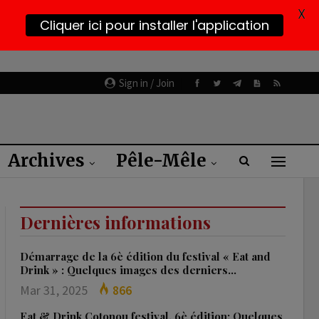
X
Cliquer ici pour installer l'application
Sign in / Join
Archives
Pêle-Mêle
Dernières informations
Démarrage de la 6è édition du festival « Eat and
Drink » : Quelques images des derniers…
Mar 31, 2025
866
Eat & Drink Cotonou festival, 6è édition: Quelques