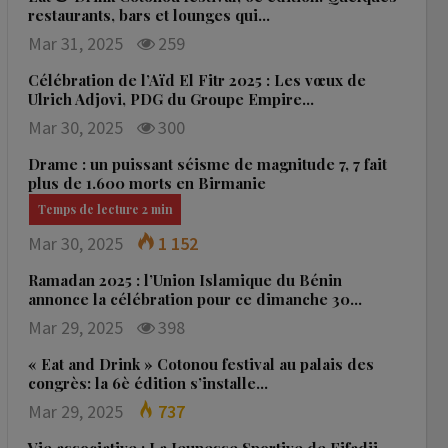
restaurants, bars et lounges qui…
Mar 31, 2025
259
Célébration de l’Aïd El Fitr 2025 : Les vœux de
Ulrich Adjovi, PDG du Groupe Empire…
Mar 30, 2025
300
Drame : un puissant séisme de magnitude 7, 7 fait
plus de 1.600 morts en Birmanie
Mar 30, 2025
1 152
Ramadan 2025 : l’Union Islamique du Bénin
annonce la célébration pour ce dimanche 30…
Mar 29, 2025
398
« Eat and Drink » Cotonou festival au palais des
congrès: la 6è édition s’installe…
Mar 29, 2025
737