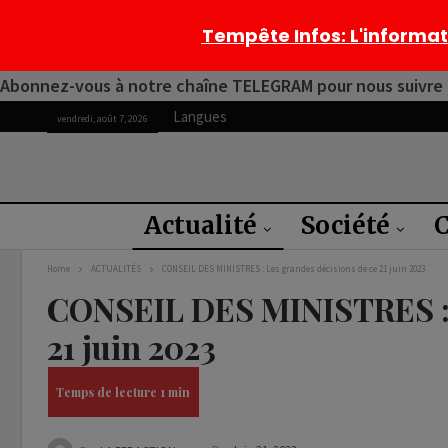
Tempête Infos
: L'informa
Abonnez-vous à notre chaîne TELEGRAM pour nous suivre 2
Langues
vendredi, août 7, 2026
Actualité
Société
C
Home
ACTUALITÉS
CONSEIL DES MINISTRES : Les grandes décisions de ce 21 juin 2023
CONSEIL DES MINISTRES : L
21 juin 2023