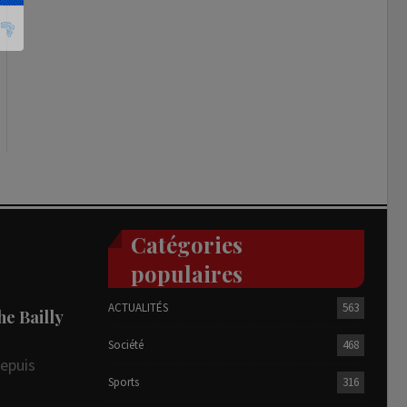
Catégories
populaires
ACTUALITÉS
563
he Bailly
Société
468
depuis
Sports
316