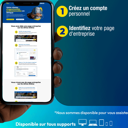
vre 24h/24, en cliquant ici
n 2023
Conseil des Ministres du mercredi 21 juin 2023
1 764