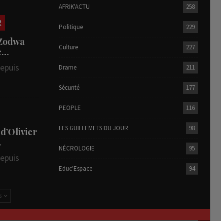
AFRIK'ACTU
258
R
Politique
229
 Zodwa
Culture
227
te…
depuis
Drame
211
Sécurité
177
PEOPLE
116
LES GUILLEMETS DU JOUR
98
 d’Olivier
…
NÉCROLOGIE
95
depuis
Educ'Espace
94
S