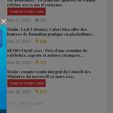
Vie associative : La Jeunesse Sportive de Fifadji
célèbre ses 15 ans d’existence
Mar 27, 2025
305
Bénin : La JCI Abomey-Calavi Sica offre des
bourses de formation pratique en pisciculture…
Mar 27, 2025
626
RÉTRO FInAB 2025 : Près d’une centaine de
célébrités, experts et artistes étrangers…
Mar 26, 2025
757
Bénin : compte rendu intégral du Conseil des
Ministres du mercredi 26 mars 2025
Mar 26, 2025
817
PREV
NEXT
1 De 533