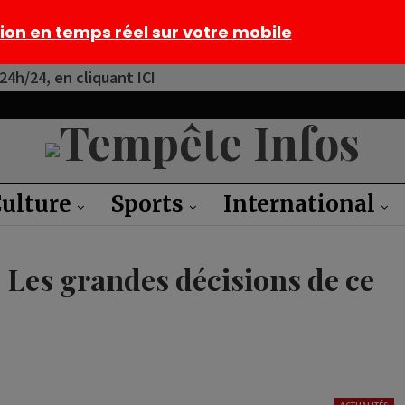
tion en temps réel sur votre mobile
4h/24, en cliquant ICI
ulture
Sports
International
es grandes décisions de ce