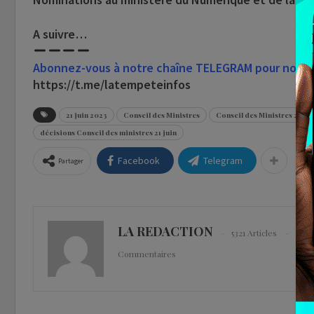
A suivre…
Abonnez-vous à notre chaîne TELEGRAM pour nous sui
https://t.me/latempeteinfos
21 juin 2023
Conseil des Ministres
Conseil des Ministres 21 jui
décisions Conseil des ministres 21 juin
Facebook
Telegram
Partager
LA REDACTION
5321 Articles
0
Commentaires