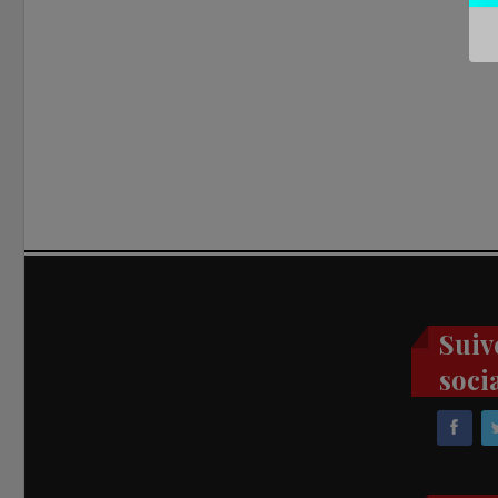
Suiv
soci