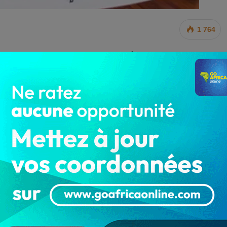
1 764
dinaire ce 21 juin 2023, sous la présidence effective du
isions prises.
2017-06 du 29 septembre 2017 portant protection et
n République du Bénin ;
 obligatoire ;
e du comité d’agrément des zones économiques
de Catastrophe, d’urgence sanitaire et de Protection
talisation.