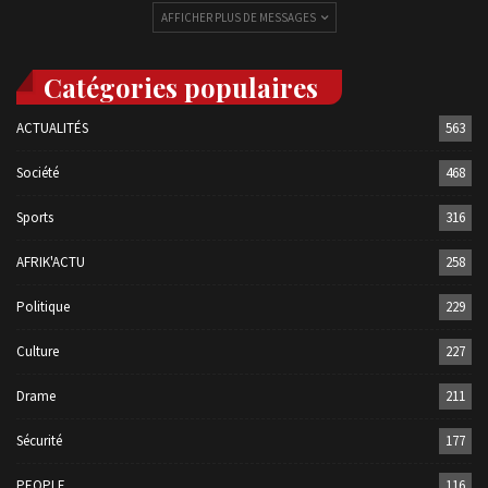
AFFICHER PLUS DE MESSAGES
Catégories populaires
ACTUALITÉS
563
Société
468
Sports
316
AFRIK'ACTU
258
Politique
229
Culture
227
Drame
211
Sécurité
177
PEOPLE
116