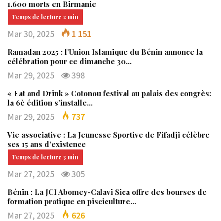
1.600 morts en Birmanie
Mar 30, 2025
1 151
Ramadan 2025 : l’Union Islamique du Bénin annonce la
célébration pour ce dimanche 30…
Mar 29, 2025
398
« Eat and Drink » Cotonou festival au palais des congrès:
la 6è édition s’installe…
Mar 29, 2025
737
Vie associative : La Jeunesse Sportive de Fifadji célèbre
ses 15 ans d’existence
Mar 27, 2025
305
Bénin : La JCI Abomey-Calavi Sica offre des bourses de
formation pratique en pisciculture…
Mar 27, 2025
626