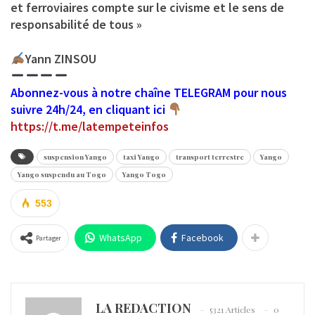
et ferroviaires compte sur le civisme et le sens de
responsabilité de tous »
Yann ZINSOU
Abonnez-vous à notre chaîne TELEGRAM pour nous
suivre 24h/24, en cliquant ici
https://t.me/latempeteinfos
suspension Yango
taxi Yango
transport terrestre
Yango
Yango suspendu au Togo
Yango Togo
553
WhatsApp
Facebook
Partager
LA REDACTION
5321 Articles
0