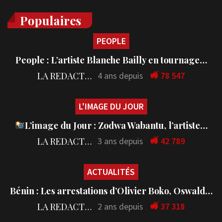
Populaires
PEOPLE
People : L’artiste Blanche Bailly en tournage…
LA REDACTION
4 ans depuis
78 547
L'IMAGE DU JOUR
L’image du Jour : Zodwa Wabantu, l’artiste…
LA REDACTION
3 ans depuis
42 789
ACTUALITÉS
Bénin : Les arrestations d’Olivier Boko, Oswald…
LA REDACTION
2 ans depuis
37 318