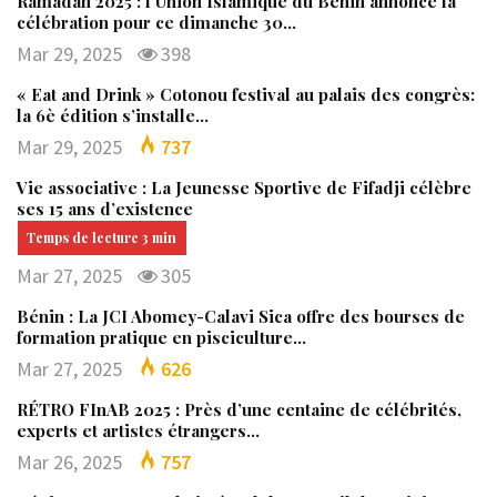
Ramadan 2025 : l’Union Islamique du Bénin annonce la
célébration pour ce dimanche 30…
Mar 29, 2025
398
« Eat and Drink » Cotonou festival au palais des congrès:
la 6è édition s’installe…
Mar 29, 2025
737
Vie associative : La Jeunesse Sportive de Fifadji célèbre
ses 15 ans d’existence
Mar 27, 2025
305
Bénin : La JCI Abomey-Calavi Sica offre des bourses de
formation pratique en pisciculture…
Mar 27, 2025
626
RÉTRO FInAB 2025 : Près d’une centaine de célébrités,
experts et artistes étrangers…
Mar 26, 2025
757