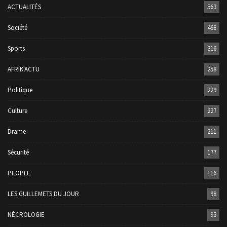
ACTUALITÉS
563
Société
468
Sports
316
AFRIK'ACTU
258
Politique
229
Culture
227
Drame
211
Sécurité
177
PEOPLE
116
LES GUILLEMETS DU JOUR
98
NÉCROLOGIE
95