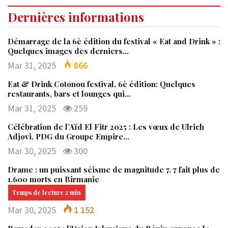
Dernières informations
Démarrage de la 6è édition du festival « Eat and Drink » :
Quelques images des derniers…
Mar 31, 2025
866
Eat & Drink Cotonou festival, 6è édition: Quelques
restaurants, bars et lounges qui…
Mar 31, 2025
259
Célébration de l’Aïd El Fitr 2025 : Les vœux de Ulrich
Adjovi, PDG du Groupe Empire…
Mar 30, 2025
300
Drame : un puissant séisme de magnitude 7, 7 fait plus de
1.600 morts en Birmanie
Mar 30, 2025
1 152