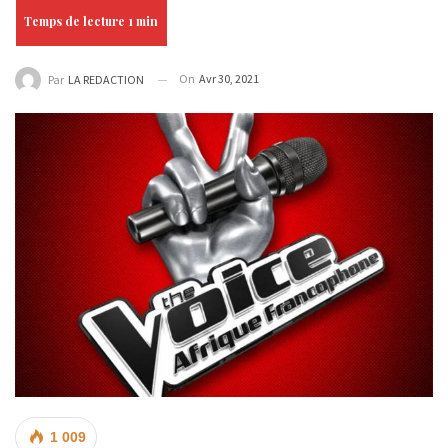
On
Avr 30, 2021
Par
LA REDACTION
1 009