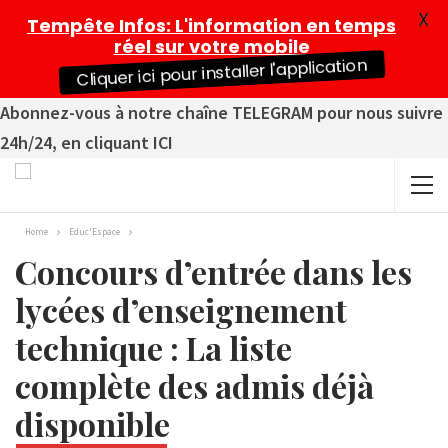
X
Tempête Infos
: L'information en temps
réel sur votre mobile
Cliquer ici pour installer l'application
Abonnez-vous à notre chaîne TELEGRAM pour nous suivre
24h/24, en cliquant ICI
Home
Educ'Espace
Concours d’entrée dans les
lycées d’enseignement
technique : La liste
complète des admis déjà
disponible