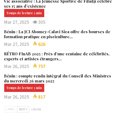
Vie associative : La Jeunesse Sportive de Fifadji célèbre
ses 15 ans d’existence
Mar 27, 2025
305
Bénin : La JCI Abomey-Calavi Sica offre des bourses de
formation pratique en pisciculture…
Mar 27, 2025
626
RÉTRO FInAB 2025 : Près d’une centaine de célébrités,
experts et artistes étrangers…
Mar 26, 2025
757
Bénin : compte rendu intégral du Conseil des Ministres
du mercredi 26 mars 2025
Mar 26, 2025
817
PREV
NEXT
1 De 533