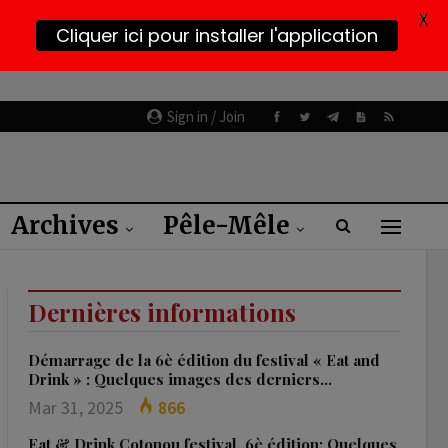
X
Cliquer ici pour installer l'application
Sign in / Join
Archives
Pêle-Mêle
Dernières informations
Démarrage de la 6è édition du festival « Eat and
Drink » : Quelques images des derniers…
Mar 31, 2025
866
Eat & Drink Cotonou festival, 6è édition: Quelques