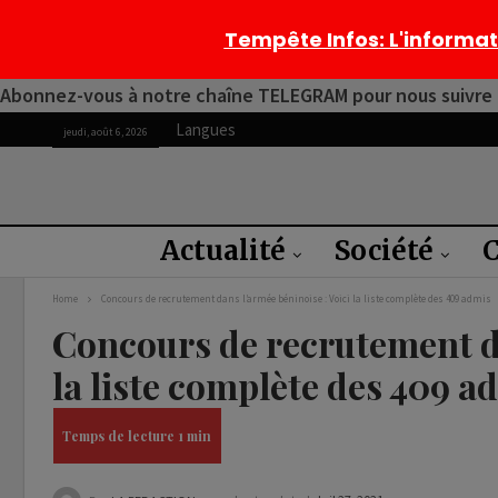
Tempête Infos
: L'informa
Abonnez-vous à notre chaîne TELEGRAM pour nous suivre 2
Langues
jeudi, août 6, 2026
Actualité
Société
C
Home
Concours de recrutement dans l’armée béninoise : Voici la liste complète des 409 admis
Concours de recrutement da
la liste complète des 409 a