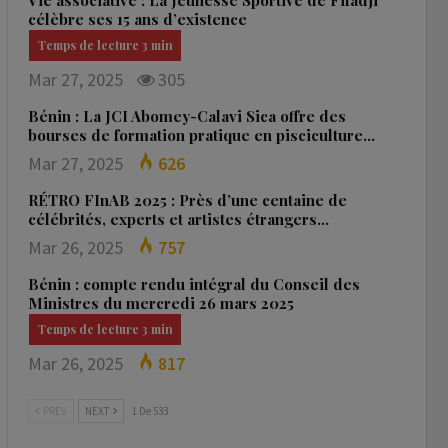
Vie associative : La Jeunesse Sportive de Fifadji
célèbre ses 15 ans d’existence
Mar 27, 2025
305
Bénin : La JCI Abomey-Calavi Sica offre des
bourses de formation pratique en pisciculture…
Mar 27, 2025
626
RÉTRO FInAB 2025 : Près d’une centaine de
célébrités, experts et artistes étrangers…
Mar 26, 2025
757
Bénin : compte rendu intégral du Conseil des
Ministres du mercredi 26 mars 2025
Mar 26, 2025
817
PREV
NEXT
1 De 533