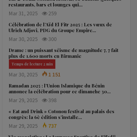
restaurants, bars et lounges qui…
Mar 31, 2025
259
Célébration de l’Aïd El Fitr 2025 : Les vœux de
Ulrich Adjovi, PDG du Groupe Empire…
Mar 30, 2025
300
Drame : un puissant séisme de magnitude 7, 7 fait
plus de 1.600 morts en Birmanie
Mar 30, 2025
1 151
Ramadan 2025 : l’Union Islamique du Bénin
annonce la célébration pour ce dimanche 30…
Mar 29, 2025
398
« Eat and Drink » Cotonou festival au palais des
congrès: la 6è édition s’installe…
Mar 29, 2025
737