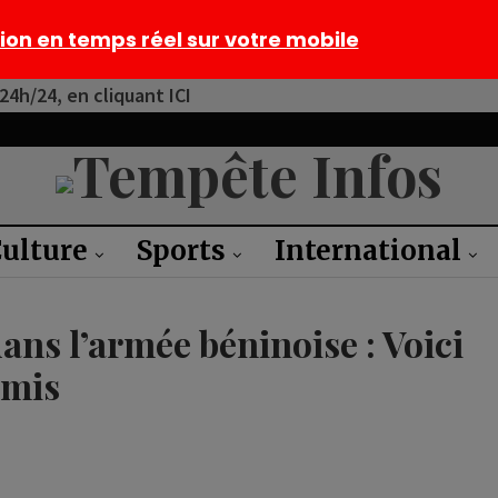
tion en temps réel sur votre mobile
4h/24, en cliquant ICI
ulture
Sports
International
ns l’armée béninoise : Voici
dmis