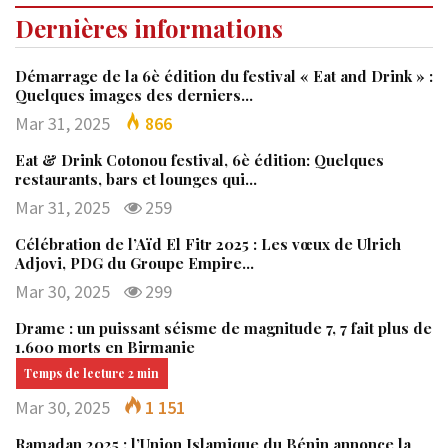
Dernières informations
Démarrage de la 6è édition du festival « Eat and Drink » :
Quelques images des derniers…
Mar 31, 2025
866
Eat & Drink Cotonou festival, 6è édition: Quelques
restaurants, bars et lounges qui…
Mar 31, 2025
259
Célébration de l’Aïd El Fitr 2025 : Les vœux de Ulrich
Adjovi, PDG du Groupe Empire…
Mar 30, 2025
299
Drame : un puissant séisme de magnitude 7, 7 fait plus de
1.600 morts en Birmanie
Mar 30, 2025
1 151
Ramadan 2025 : l’Union Islamique du Bénin annonce la