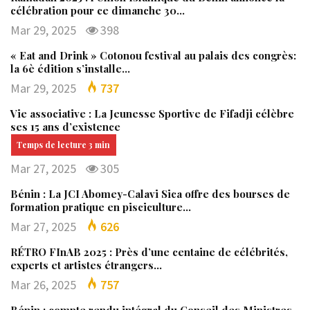
célébration pour ce dimanche 30…
Mar 29, 2025
398
« Eat and Drink » Cotonou festival au palais des congrès:
la 6è édition s’installe…
Mar 29, 2025
737
Vie associative : La Jeunesse Sportive de Fifadji célèbre
ses 15 ans d’existence
Mar 27, 2025
305
Bénin : La JCI Abomey-Calavi Sica offre des bourses de
formation pratique en pisciculture…
Mar 27, 2025
626
RÉTRO FInAB 2025 : Près d’une centaine de célébrités,
experts et artistes étrangers…
Mar 26, 2025
757
Bénin : compte rendu intégral du Conseil des Ministres