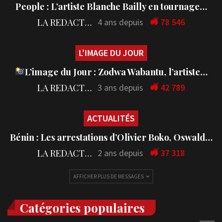
People : L’artiste Blanche Bailly en tournage…
LA REDACTION
4 ans depuis
78 546
L'IMAGE DU JOUR
L’image du Jour : Zodwa Wabantu, l’artiste…
LA REDACTION
3 ans depuis
42 789
ACTUALITÉS
Bénin : Les arrestations d’Olivier Boko, Oswald…
LA REDACTION
2 ans depuis
37 318
AFFICHER PLUS DE MESSAGES
Catégories populaires