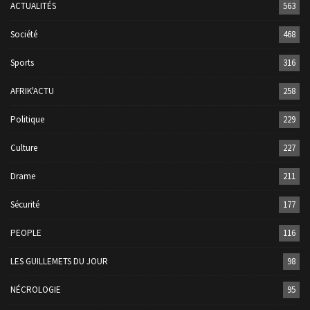
ACTUALITÉS
563
Société
468
Sports
316
AFRIK'ACTU
258
Politique
229
Culture
227
Drame
211
Sécurité
177
PEOPLE
116
LES GUILLEMETS DU JOUR
98
NÉCROLOGIE
95