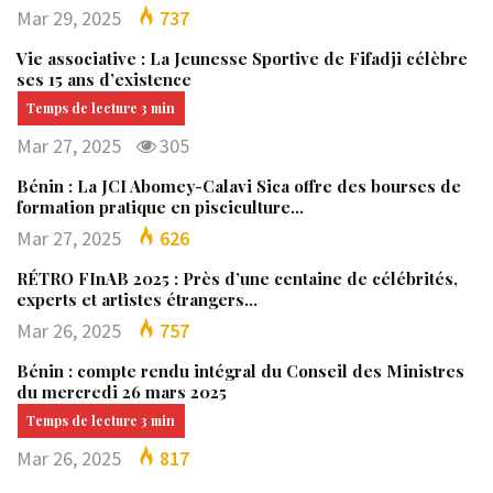
Mar 29, 2025
737
Vie associative : La Jeunesse Sportive de Fifadji célèbre
ses 15 ans d’existence
Mar 27, 2025
305
Bénin : La JCI Abomey-Calavi Sica offre des bourses de
formation pratique en pisciculture…
Mar 27, 2025
626
RÉTRO FInAB 2025 : Près d’une centaine de célébrités,
experts et artistes étrangers…
Mar 26, 2025
757
Bénin : compte rendu intégral du Conseil des Ministres
du mercredi 26 mars 2025
Mar 26, 2025
817