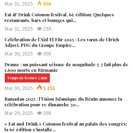
Mar 31, 2025
866
Eat & Drink Cotonou festival, 6è édition: Quelques
restaurants, bars et lounges qui…
Mar 31, 2025
259
Célébration de l’Aïd El Fitr 2025 : Les vœux de Ulrich
Adjovi, PDG du Groupe Empire…
Mar 30, 2025
300
Drame : un puissant séisme de magnitude 7, 7 fait plus de
1.600 morts en Birmanie
Mar 30, 2025
1 151
Ramadan 2025 : l’Union Islamique du Bénin annonce la
célébration pour ce dimanche 30…
Mar 29, 2025
398
« Eat and Drink » Cotonou festival au palais des congrès:
la 6è édition s’installe…