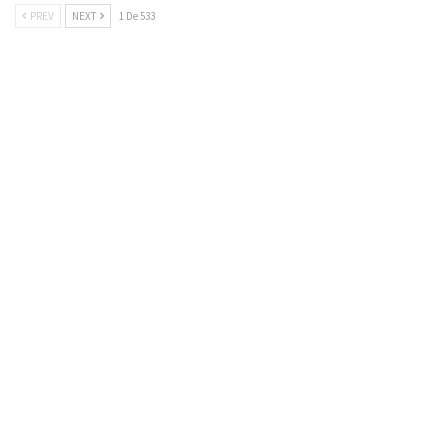
PREV
NEXT
1 De 533