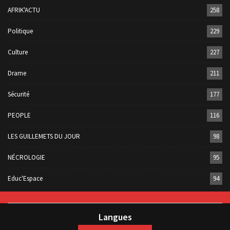
AFRIK'ACTU
258
Politique
229
Culture
227
Drame
211
Sécurité
177
PEOPLE
116
LES GUILLEMETS DU JOUR
98
NÉCROLOGIE
95
Educ'Espace
94
Langues