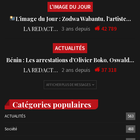
L'IMAGE DU JOUR
L’image du Jour : Zodwa Wabantu, l’artiste…
LA REDACTION
3 ans depuis
42 789
ACTUALITÉS
Bénin : Les arrestations d’Olivier Boko, Oswald…
LA REDACTION
2 ans depuis
37 318
AFFICHER PLUS DE MESSAGES
Catégories populaires
ACTUALITÉS
563
Société
468