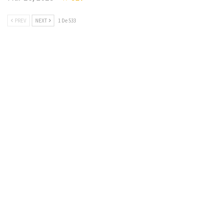
PREV
NEXT
1 De 533