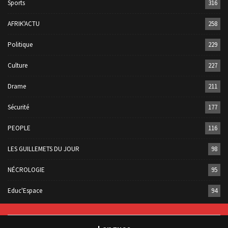
Sports
316
AFRIK'ACTU
258
Politique
229
Culture
227
Drame
211
Sécurité
177
PEOPLE
116
LES GUILLEMETS DU JOUR
98
NÉCROLOGIE
95
Educ'Espace
94