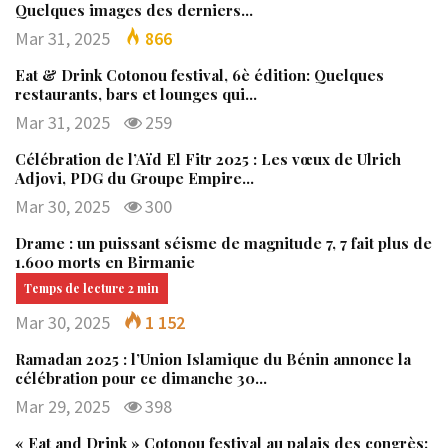
Quelques images des derniers…
Mar 31, 2025
866
Eat & Drink Cotonou festival, 6è édition: Quelques
restaurants, bars et lounges qui…
Mar 31, 2025
259
Célébration de l’Aïd El Fitr 2025 : Les vœux de Ulrich
Adjovi, PDG du Groupe Empire…
Mar 30, 2025
300
Drame : un puissant séisme de magnitude 7, 7 fait plus de
1.600 morts en Birmanie
Mar 30, 2025
1 152
Ramadan 2025 : l’Union Islamique du Bénin annonce la
célébration pour ce dimanche 30…
Mar 29, 2025
398
« Eat and Drink » Cotonou festival au palais des congrès: