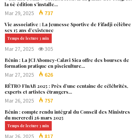
la 6è édition s’installe…
Mar 29, 2025
737
Vie associative : La Jeunesse Sportive de Fifadji célèbre
ses 15 ans d’existence
Mar 27, 2025
305
Bénin : La JCI Abomey-Calavi Sica offre des bourses de
formation pratique en pisciculture…
Mar 27, 2025
626
RÉTRO FInAB 2025 : Près d’une centaine de célébrités,
experts et artistes étrangers…
Mar 26, 2025
757
Bénin : compte rendu intégral du Conseil des Ministres
du mercredi 26 mars 2025
Mar 26, 2025
817