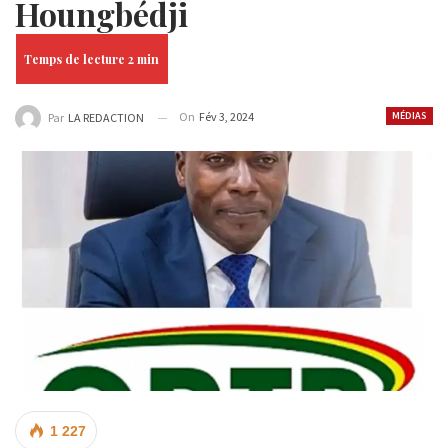
Houngbédji
On
Fév 3, 2024
MÉDIAS
Par
LA REDACTION
1 227