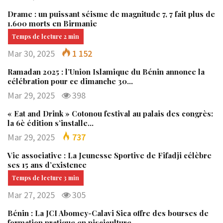
Drame : un puissant séisme de magnitude 7, 7 fait plus de
1.600 morts en Birmanie
Mar 30, 2025
1 152
Ramadan 2025 : l’Union Islamique du Bénin annonce la
célébration pour ce dimanche 30…
Mar 29, 2025
398
« Eat and Drink » Cotonou festival au palais des congrès:
la 6è édition s’installe…
Mar 29, 2025
737
Vie associative : La Jeunesse Sportive de Fifadji célèbre
ses 15 ans d’existence
Mar 27, 2025
305
Bénin : La JCI Abomey-Calavi Sica offre des bourses de
formation pratique en pisciculture…