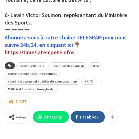
6- Lawin Victor Soumon, représentant du Ministère
des Sports.
Abonnez-vous à notre chaîne TELEGRAM pour nous
suivre 24h/24, en cliquant ici
https://t.me/latempeteinfos
comité éditorial
fusion ortb et smajb
Ortb
porte-parole du gouvernement
secrétaire général adjoint du gouvernement
SRTB
Wilfried Léandre Houngbédji
1 227
WhatsApp
Facebook
Partager