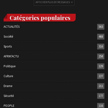
AFFICHER PLUS DE MESSAGES
Catégories populaires
ACTUALITÉS
563
Société
468
Sports
316
AFRIK'ACTU
258
Politique
229
Culture
227
Drame
211
Sécurité
177
PEOPLE
116