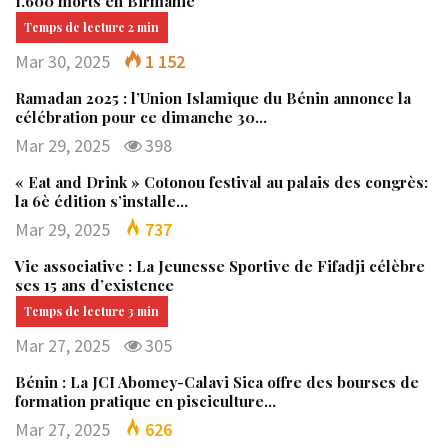
1.600 morts en Birmanie
Mar 30, 2025
1 152
Ramadan 2025 : l’Union Islamique du Bénin annonce la
célébration pour ce dimanche 30…
Mar 29, 2025
398
« Eat and Drink » Cotonou festival au palais des congrès:
la 6è édition s’installe…
Mar 29, 2025
737
Vie associative : La Jeunesse Sportive de Fifadji célèbre
ses 15 ans d’existence
Mar 27, 2025
305
Bénin : La JCI Abomey-Calavi Sica offre des bourses de
formation pratique en pisciculture…
Mar 27, 2025
626