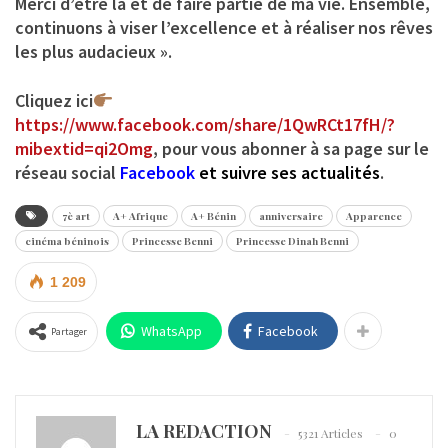
Merci d’être là et de faire partie de ma vie. Ensemble,
continuons à viser l’excellence et à réaliser nos rêves
les plus audacieux ».
Cliquez ici
https://www.facebook.com/share/1QwRCt17fH/?
mibextid=qi2Omg
, pour vous abonner à sa page sur le
réseau social
Facebook
et
suivre ses actualités
.
7è art
A+ Afrique
A+ Bénin
anniversaire
Apparence
cinéma béninois
Princesse Benni
Princesse Dinah Benni
1 209
WhatsApp
Facebook
Partager
LA REDACTION
5321 Articles
0