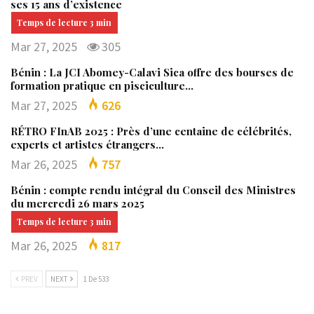
ses 15 ans d’existence
Mar 27, 2025
305
Bénin : La JCI Abomey-Calavi Sica offre des bourses de
formation pratique en pisciculture…
Mar 27, 2025
626
RÉTRO FInAB 2025 : Près d’une centaine de célébrités,
experts et artistes étrangers…
Mar 26, 2025
757
Bénin : compte rendu intégral du Conseil des Ministres
du mercredi 26 mars 2025
Mar 26, 2025
817
PREV
NEXT
1 De 533