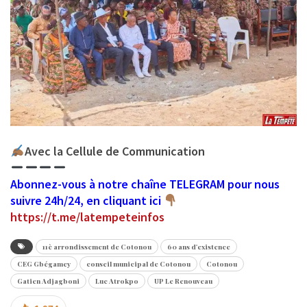
Avec la Cellule de Communication
Abonnez-vous à notre chaîne TELEGRAM pour nous
suivre 24h/24, en cliquant ici
https://t.me/latempeteinfos
11è arrondissement de Cotonou
60 ans d'existence
CEG Gbégamey
conseil municipal de Cotonou
Cotonou
Gatien Adjagboni
Luc Atrokpo
UP Le Renouveau