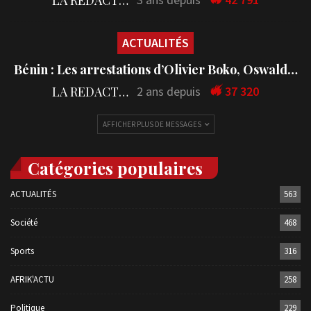
ACTUALITÉS
Bénin : Les arrestations d’Olivier Boko, Oswald…
LA REDACTION
2 ans depuis
37 320
AFFICHER PLUS DE MESSAGES
Catégories populaires
ACTUALITÉS
563
Société
468
Sports
316
AFRIK'ACTU
258
Politique
229