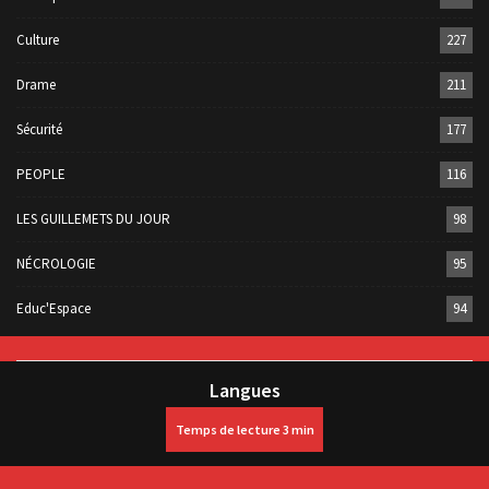
Culture
227
Drame
211
Sécurité
177
PEOPLE
116
LES GUILLEMETS DU JOUR
98
NÉCROLOGIE
95
Educ'Espace
94
Langues