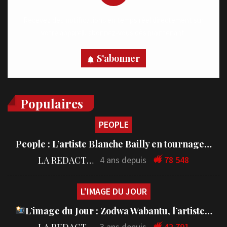
Recevez des notifications en temps réel directement sur
votre appareil, abonnez-vous dès maintenant.
S'abonner
Populaires
PEOPLE
People : L’artiste Blanche Bailly en tournage…
LA REDACTION
4 ans depuis
78 548
L'IMAGE DU JOUR
L’image du Jour : Zodwa Wabantu, l’artiste…
LA REDACTION
3 ans depuis
42 791