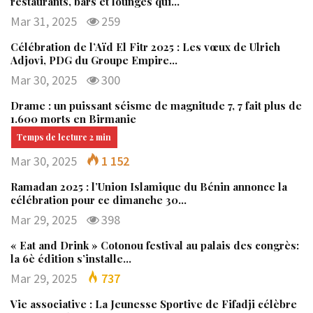
restaurants, bars et lounges qui…
Mar 31, 2025
259
Célébration de l’Aïd El Fitr 2025 : Les vœux de Ulrich
Adjovi, PDG du Groupe Empire…
Mar 30, 2025
300
Drame : un puissant séisme de magnitude 7, 7 fait plus de
1.600 morts en Birmanie
Mar 30, 2025
1 152
Ramadan 2025 : l’Union Islamique du Bénin annonce la
célébration pour ce dimanche 30…
Mar 29, 2025
398
« Eat and Drink » Cotonou festival au palais des congrès:
la 6è édition s’installe…
Mar 29, 2025
737
Vie associative : La Jeunesse Sportive de Fifadji célèbre