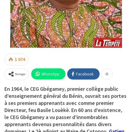
1 074
WhatsApp
Facebook
Partager
En 1964, le
CEG Gbégamey
, premier collège public
d’enseignement général du Bénin, ouvrait ses portes
à ses premiers apprenants avec comme premier
Directeur, feu Basile Louèkè. En 60 ans d’existence,
le CEG Gbégamey a vu passer d’innombrables
apprenants devenus personnalités dans divers
domaines. Le 2è adjoint au Maire de Cotonou,
Gatien