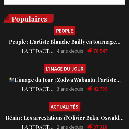
Populaires
PEOPLE
People : L’artiste Blanche Bailly en tournage…
LA REDACTION
4 ans depuis
78 547
L'IMAGE DU JOUR
L’image du Jour : Zodwa Wabantu, l’artiste…
LA REDACTION
3 ans depuis
42 789
ACTUALITÉS
Bénin : Les arrestations d’Olivier Boko, Oswald…
LA REDACTION
2 ans depuis
37 318