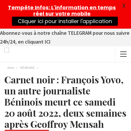
X
Tempête Infos
: L'information en temps
réel sur votre mobile
Cliquer ici pour installer l'application
Abonnez-vous à notre chaîne TELEGRAM pour nous suivre
24h/24, en cliquant ICI
Home
NÉCROLOGIE
Carnet noir : François Yovo,
un autre journaliste
Béninois meurt ce samedi
20 août 2022, deux semaines
après Geoffroy Mensah