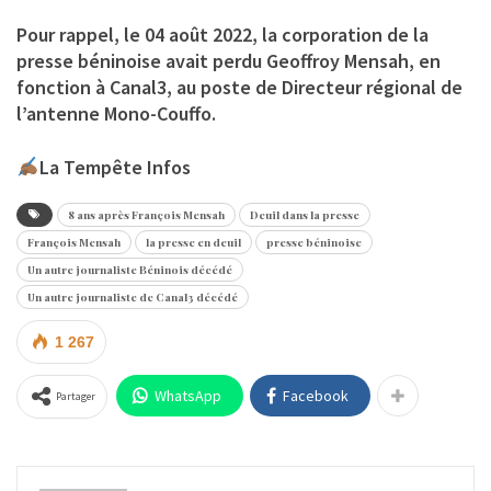
Pour rappel, le 04 août 2022, la corporation de la
presse béninoise avait perdu
Geoffroy Mensah
, en
fonction à Canal3, au poste de Directeur régional de
l’antenne Mono-Couffo.
La Tempête Infos
8 ans après François Mensah
Deuil dans la presse
François Mensah
la presse en deuil
presse béninoise
Un autre journaliste Béninois décédé
Un autre journaliste de Canal3 décédé
1 267
WhatsApp
Facebook
Partager