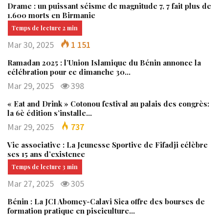
Drame : un puissant séisme de magnitude 7, 7 fait plus de
1.600 morts en Birmanie
Mar 30, 2025
1 151
Ramadan 2025 : l’Union Islamique du Bénin annonce la
célébration pour ce dimanche 30…
Mar 29, 2025
398
« Eat and Drink » Cotonou festival au palais des congrès:
la 6è édition s’installe…
Mar 29, 2025
737
Vie associative : La Jeunesse Sportive de Fifadji célèbre
ses 15 ans d’existence
Mar 27, 2025
305
Bénin : La JCI Abomey-Calavi Sica offre des bourses de
formation pratique en pisciculture…