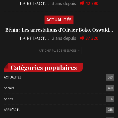
LA REDACTION
3 ans depuis
42 790
ACTUALITÉS
Bénin : Les arrestations d’Olivier Boko, Oswald…
LA REDACTION
2 ans depuis
37 320
AFFICHER PLUS DE MESSAGES
Catégories populaires
ACTUALITÉS
563
Société
468
Sports
316
AFRIK'ACTU
258