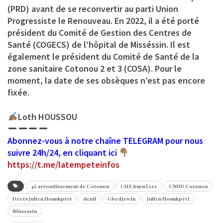
(PRD) avant de se reconvertir au parti Union
Progressiste le Renouveau. En 2022, il a été porté
président du Comité de Gestion des Centres de
Santé (COGECS) de l’hôpital de Misséssin. Il est
également le président du Comité de Santé de la
zone sanitaire Cotonou 2 et 3 (COSA). Pour le
moment, la date de ses obsèques n’est pas encore
fixée.
Loth HOUSSOU
Abonnez-vous à notre chaîne TELEGRAM pour nous
suivre 24h/24, en cliquant ici
https://t.me/latempeteinfos
4è arrondissement de Cotonou
CHZ Suru Lere
CNHU Cotonou
Décès Julien Hounkpèvi
deuil
Gbedjewin
Julien Hounkpèvi
Missessin