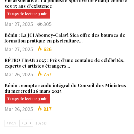
Vie associative : La Jeunesse Sportive de Fifadji célèbre
ses 15 ans d’existence
Mar 27, 2025
305
Bénin : La JCI Abomey-Calavi Sica offre des bourses de
formation pratique en pisciculture…
Mar 27, 2025
626
RÉTRO FInAB 2025 : Près d’une centaine de célébrités,
experts et artistes étrangers…
Mar 26, 2025
757
Bénin : compte rendu intégral du Conseil des Ministres
du mercredi 26 mars 2025
Mar 26, 2025
817
PREV
NEXT
1 De 533