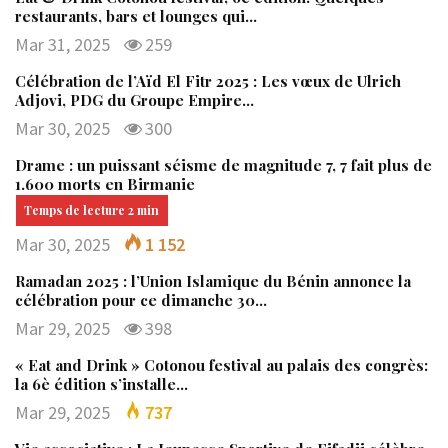
restaurants, bars et lounges qui…
Mar 31, 2025
259
Célébration de l’Aïd El Fitr 2025 : Les vœux de Ulrich
Adjovi, PDG du Groupe Empire…
Mar 30, 2025
300
Drame : un puissant séisme de magnitude 7, 7 fait plus de
1.600 morts en Birmanie
Mar 30, 2025
1 152
Ramadan 2025 : l’Union Islamique du Bénin annonce la
célébration pour ce dimanche 30…
Mar 29, 2025
398
« Eat and Drink » Cotonou festival au palais des congrès:
la 6è édition s’installe…
Mar 29, 2025
737