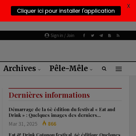
X
Cliquer ici pour installer l'application
Sign in / Join
Archives
Pêle-Mêle
Dernières informations
Démarrage de la 6è édition du festival « Eat and
Drink » : Quelques images des derniers…
Mar 31, 2025
866
Eat & Drink Cotonou festival, 6è édition: Quelques