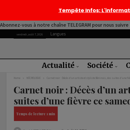
Tempête Infos
: L'informa
Abonnez-vous à notre chaîne TELEGRAM pour nous suivre 2
Langues
vendredi, août 7, 2026
Actualité
Société
C
Home
NÉCROLOGIE
Carnet noir : Décès d’un artiste et styliste Béninois, des suites d’une fi
Carnet noir : Décès d’un art
suites d’une fièvre ce same