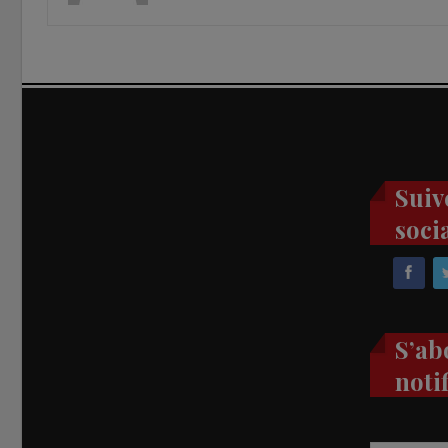
Suiv
soci
S’ab
noti