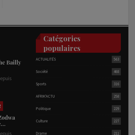
Catégories
populaires
ACTUALITÉS
563
he Bailly
Société
468
depuis
Sports
316
AFRIK'ACTU
258
R
Politique
229
 Zodwa
Culture
227
te…
depuis
Drame
211