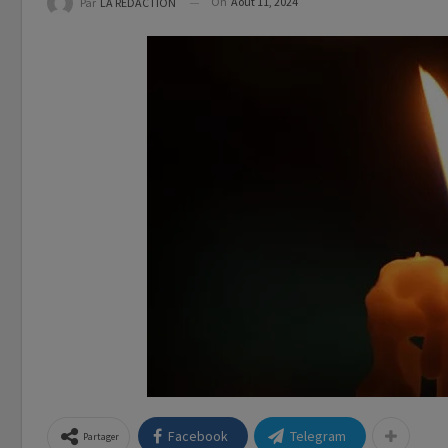
On
Août 11, 2024
Par
LA REDACTION
Facebook
Telegram
Partager