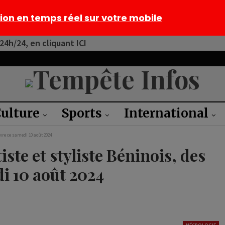
tion en temps réel sur votre mobile
4h/24, en cliquant ICI
ulture
Sports
International
èvre ce samedi 10 août 2024
iste et styliste Béninois, des
di 10 août 2024