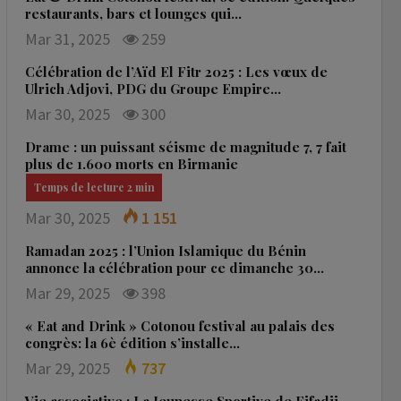
restaurants, bars et lounges qui…
Mar 31, 2025
259
Célébration de l’Aïd El Fitr 2025 : Les vœux de
Ulrich Adjovi, PDG du Groupe Empire…
Mar 30, 2025
300
Drame : un puissant séisme de magnitude 7, 7 fait
plus de 1.600 morts en Birmanie
Mar 30, 2025
1 151
Ramadan 2025 : l’Union Islamique du Bénin
annonce la célébration pour ce dimanche 30…
Mar 29, 2025
398
« Eat and Drink » Cotonou festival au palais des
congrès: la 6è édition s’installe…
Mar 29, 2025
737