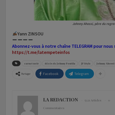
Johnny Ahossi, père du regret
Yann ZINSOU
Abonnez-vous à notre chaîne TELEGRAM pour nous su
https://t.me/latempeteinfos
carnet noir
décès de Johnny Foutila
JF Style
Johnny Ahossi
Facebook
Telegram
Partager
LA REDACTION
5321 Articles
0
Commentaires