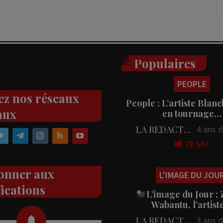
Populaires
PEOPLE
ez nos réseaux
People : L’artiste Blanc
aux
en tournage…
LA REDACTION
4 ans 
78 547
onner aux
L'IMAGE DU JOU
fications
L’image du Jour :
Wabantu, l’artis
LA REDACTION
3 ans 