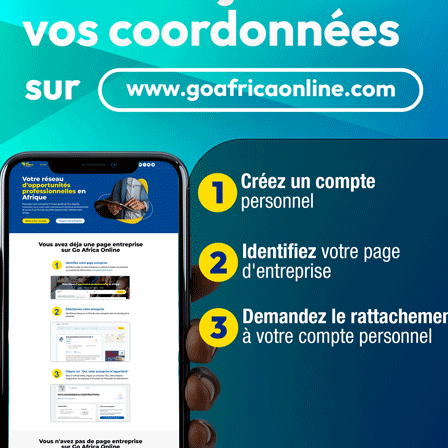
ny Foutila
i était le promoteur de l’atelier de couture « JF Style »
samedi 10 août 2024 autour de 18 h suite à une fièvre.
n a confirmé son décès, alors qu’il était en pleine