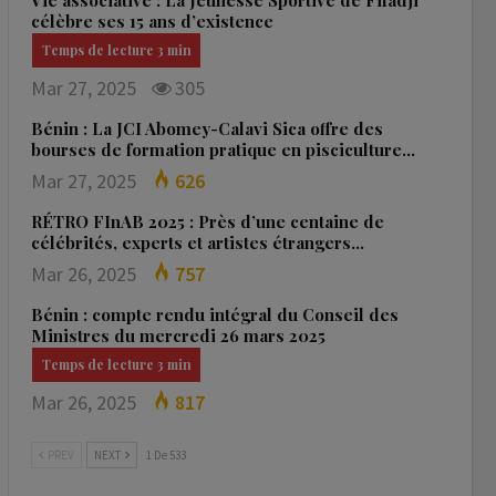
Vie associative : La Jeunesse Sportive de Fifadji
célèbre ses 15 ans d’existence
Mar 27, 2025
305
Bénin : La JCI Abomey-Calavi Sica offre des
bourses de formation pratique en pisciculture…
Mar 27, 2025
626
RÉTRO FInAB 2025 : Près d’une centaine de
célébrités, experts et artistes étrangers…
Mar 26, 2025
757
Bénin : compte rendu intégral du Conseil des
Ministres du mercredi 26 mars 2025
Mar 26, 2025
817
PREV
NEXT
1 De 533