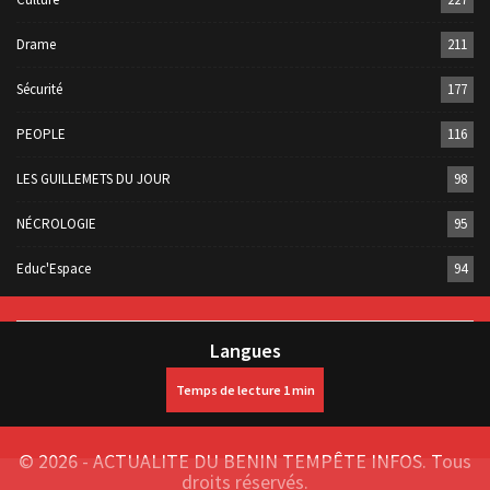
Drame
211
Sécurité
177
PEOPLE
116
LES GUILLEMETS DU JOUR
98
NÉCROLOGIE
95
Educ'Espace
94
Langues
© 2026 - ACTUALITE DU BENIN TEMPÊTE INFOS. Tous
droits réservés.