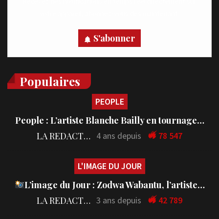
Recevez des notifications en temps réel directement sur
votre appareil, abonnez-vous dès maintenant.
S'abonner
Populaires
PEOPLE
People : L’artiste Blanche Bailly en tournage…
LA REDACTION
4 ans depuis
78 547
L'IMAGE DU JOUR
L’image du Jour : Zodwa Wabantu, l’artiste…
LA REDACTION
3 ans depuis
42 789