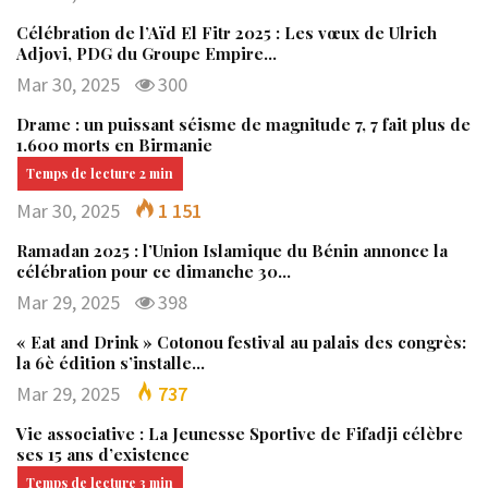
Célébration de l’Aïd El Fitr 2025 : Les vœux de Ulrich
Adjovi, PDG du Groupe Empire…
Mar 30, 2025
300
Drame : un puissant séisme de magnitude 7, 7 fait plus de
1.600 morts en Birmanie
Mar 30, 2025
1 151
Ramadan 2025 : l’Union Islamique du Bénin annonce la
célébration pour ce dimanche 30…
Mar 29, 2025
398
« Eat and Drink » Cotonou festival au palais des congrès:
la 6è édition s’installe…
Mar 29, 2025
737
Vie associative : La Jeunesse Sportive de Fifadji célèbre
ses 15 ans d’existence