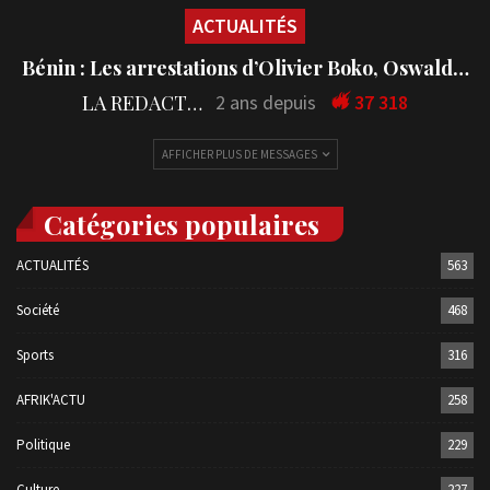
ACTUALITÉS
Bénin : Les arrestations d’Olivier Boko, Oswald…
LA REDACTION
2 ans depuis
37 318
AFFICHER PLUS DE MESSAGES
Catégories populaires
ACTUALITÉS
563
Société
468
Sports
316
AFRIK'ACTU
258
Politique
229
Culture
227