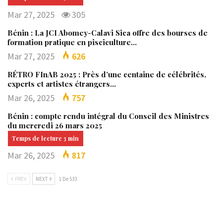
Mar 27, 2025
305
Bénin : La JCI Abomey-Calavi Sica offre des bourses de
formation pratique en pisciculture…
Mar 27, 2025
626
RÉTRO FInAB 2025 : Près d’une centaine de célébrités,
experts et artistes étrangers…
Mar 26, 2025
757
Bénin : compte rendu intégral du Conseil des Ministres
du mercredi 26 mars 2025
Mar 26, 2025
817
PREV
NEXT
1 De 533