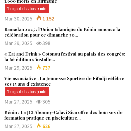
1.600 morts en Birmanie
Mar 30, 2025
1 152
Ramadan 2025 : l’Union Islamique du Bénin annonce la
célébration pour ce dimanche 30…
Mar 29, 2025
398
« Eat and Drink » Cotonou festival au palais des congrès:
la 6è édition s’installe…
Mar 29, 2025
737
Vie associative : La Jeunesse Sportive de Fifadji célèbre
ses 15 ans d’existence
Mar 27, 2025
305
Bénin : La JCI Abomey-Calavi Sica offre des bourses de
formation pratique en pisciculture…
Mar 27, 2025
626