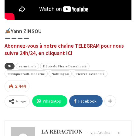
Yann ZINSOU
Abonnez-vous à notre chaîne TELEGRAM pour nous
suivre 24h/24, en cliquant ICI
carnet noir
Décès de Pierre Dassabouté
musique tradi-moderne
Natitingou
Pierre Dassabouté
2 444
WhatsApp
Facebook
Partager
LA REDACTION
5321 Articles
0