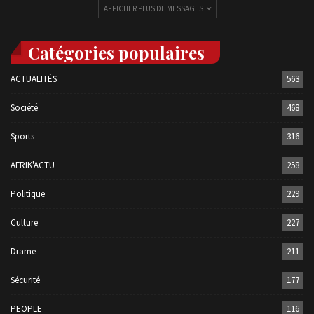
AFFICHER PLUS DE MESSAGES
Catégories populaires
ACTUALITÉS
563
Société
468
Sports
316
AFRIK'ACTU
258
Politique
229
Culture
227
Drame
211
Sécurité
177
PEOPLE
116