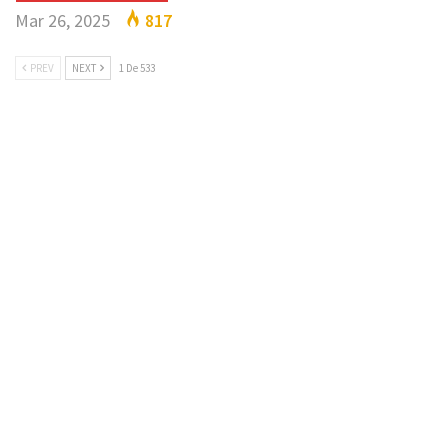
Mar 26, 2025
817
PREV
NEXT
1 De 533