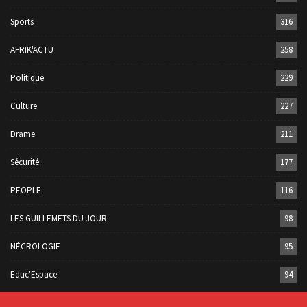
Sports
316
AFRIK'ACTU
258
Politique
229
Culture
227
Drame
211
Sécurité
177
PEOPLE
116
LES GUILLEMETS DU JOUR
98
NÉCROLOGIE
95
Educ'Espace
94