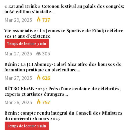
« Eat and Drink » Cotonou festival au palais des congrès:
la 6è édition s’installe…
Mar 29, 2025
737
Vie associative : La Jeunesse Sportive de Fifadji célèbre
ses 15 ans d’existence
Mar 27, 2025
305
Bénin : La JCI Abomey-Calavi Sica offre des bourses de
formation pratique en pisciculture…
Mar 27, 2025
626
RÉTRO FInAB 2025 : Près d’une centaine de célébrités,
experts et artistes étrangers…
Mar 26, 2025
757
Bénin : compte rendu intégral du Conseil des Ministres
du mercredi 26 mars 2025