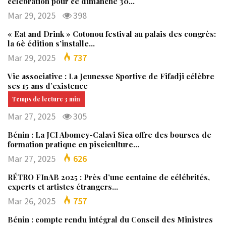
célébration pour ce dimanche 30…
Mar 29, 2025
398
« Eat and Drink » Cotonou festival au palais des congrès:
la 6è édition s’installe…
Mar 29, 2025
737
Vie associative : La Jeunesse Sportive de Fifadji célèbre
ses 15 ans d’existence
Mar 27, 2025
305
Bénin : La JCI Abomey-Calavi Sica offre des bourses de
formation pratique en pisciculture…
Mar 27, 2025
626
RÉTRO FInAB 2025 : Près d’une centaine de célébrités,
experts et artistes étrangers…
Mar 26, 2025
757
Bénin : compte rendu intégral du Conseil des Ministres