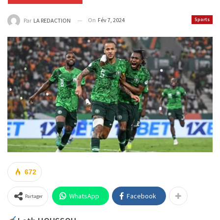
On
Fév 7, 2024
Sports
Par
LA REDACTION
672
WhatsApp
Facebook
Partager