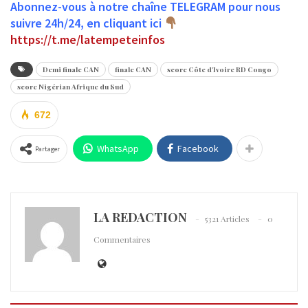
Abonnez-vous à notre chaîne TELEGRAM pour nous
suivre 24h/24, en cliquant ici
https://t.me/latempeteinfos
Demi finale CAN
finale CAN
score Côte d'Ivoire RD Congo
score Nigérian Afrique du Sud
672
WhatsApp
Facebook
Partager
LA REDACTION
5321 Articles
0
Commentaires