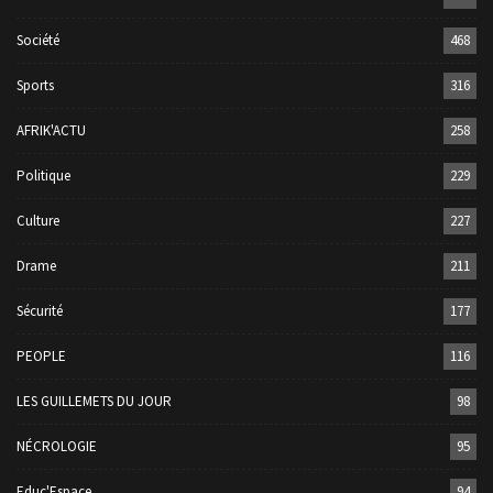
Société
468
Sports
316
AFRIK'ACTU
258
Politique
229
Culture
227
Drame
211
Sécurité
177
PEOPLE
116
LES GUILLEMETS DU JOUR
98
NÉCROLOGIE
95
Educ'Espace
94