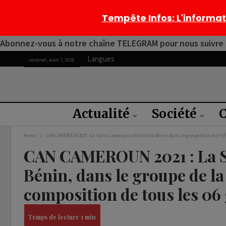
Tempête Infos
: L'informa
Abonnez-vous à notre chaîne TELEGRAM pour nous suivre 2
Langues
vendredi, août 7, 2026
Actualité
Société
C
Home
CAN CAMEROUN 2021 : La Sierra Leone qui a éliminé le Bénin, dans le groupe de la mort (
CAN CAMEROUN 2021 : La Si
Bénin, dans le groupe de la
composition de tous les 06