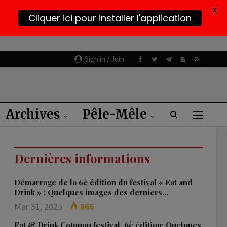
X
Cliquer ici pour installer l'application
Sign in / Join
Archives
Pêle-Mêle
Dernières informations
Démarrage de la 6è édition du festival « Eat and
Drink » : Quelques images des derniers…
Mar 31, 2025
866
Eat & Drink Cotonou festival, 6è édition: Quelques