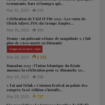
restaurants, bars et lounges qui…
Mar 31, 2025
259
Célébration de l’Aïd El Fitr 2025 : Les vœux de
Ulrich Adjovi, PDG du Groupe Empire…
Mar 30, 2025
300
Drame : un puissant séisme de magnitude 7, 7 fait
plus de 1.600 morts en Birmanie
Mar 30, 2025
1 152
Ramadan 2025 : l’Union Islamique du Bénin
annonce la célébration pour ce dimanche 30…
Mar 29, 2025
398
« Eat and Drink » Cotonou festival au palais des
congrès: la 6è édition s’installe…
Mar 29, 2025
737