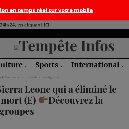
tion en temps réel sur votre mobile
4h/24, en cliquant ICI
ulture
Sports
International
E)
Découvrez la composition de tous les 06 groupes
erra Leone qui a éliminé le
 mort (E)
Découvrez la
 groupes