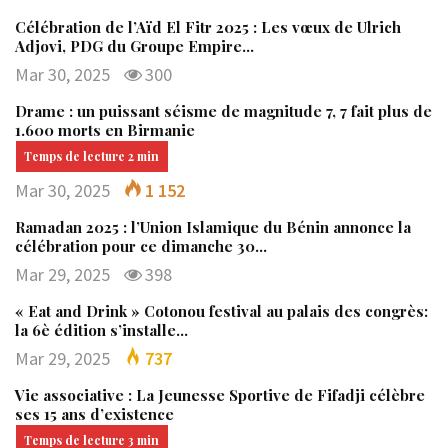
Célébration de l’Aïd El Fitr 2025 : Les vœux de Ulrich
Adjovi, PDG du Groupe Empire…
Mar 30, 2025
300
Drame : un puissant séisme de magnitude 7, 7 fait plus de
1.600 morts en Birmanie
Mar 30, 2025
1 152
Ramadan 2025 : l’Union Islamique du Bénin annonce la
célébration pour ce dimanche 30…
Mar 29, 2025
398
« Eat and Drink » Cotonou festival au palais des congrès:
la 6è édition s’installe…
Mar 29, 2025
737
Vie associative : La Jeunesse Sportive de Fifadji célèbre
ses 15 ans d’existence