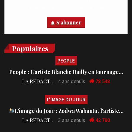
Recevez des notifications en temps réel directement sur
votre appareil, abonnez-vous dès maintenant.
S'abonner
Populaires
PEOPLE
People : L’artiste Blanche Bailly en tournage…
LA REDACTION
4 ans depuis
78 548
L'IMAGE DU JOUR
L’image du Jour : Zodwa Wabantu, l’artiste…
LA REDACTION
3 ans depuis
42 790