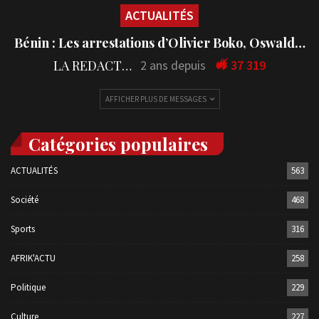
ACTUALITÉS
Bénin : Les arrestations d’Olivier Boko, Oswald…
LA REDACTION
2 ans depuis
37 319
AFFICHER PLUS DE MESSAGES
Catégories populaires
ACTUALITÉS
563
Société
468
Sports
316
AFRIK'ACTU
258
Politique
229
Culture
227