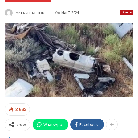
On
Mar 7, 2024
Drame
Par
LA REDACTION
2 663
WhatsApp
Facebook
Partager