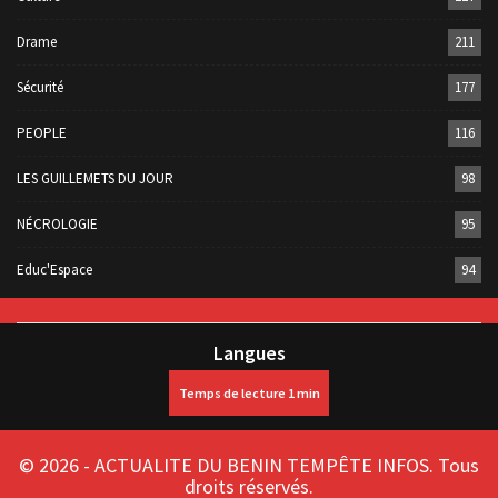
Drame
211
Sécurité
177
PEOPLE
116
LES GUILLEMETS DU JOUR
98
NÉCROLOGIE
95
Educ'Espace
94
Langues
© 2026 - ACTUALITE DU BENIN TEMPÊTE INFOS. Tous
droits réservés.