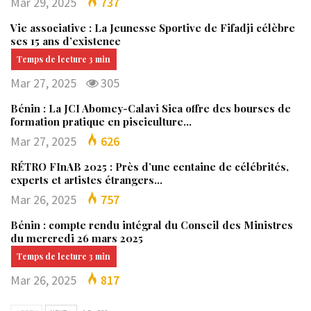
Mar 29, 2025
737
Vie associative : La Jeunesse Sportive de Fifadji célèbre
ses 15 ans d’existence
Mar 27, 2025
305
Bénin : La JCI Abomey-Calavi Sica offre des bourses de
formation pratique en pisciculture…
Mar 27, 2025
626
RÉTRO FInAB 2025 : Près d’une centaine de célébrités,
experts et artistes étrangers…
Mar 26, 2025
757
Bénin : compte rendu intégral du Conseil des Ministres
du mercredi 26 mars 2025
Mar 26, 2025
817