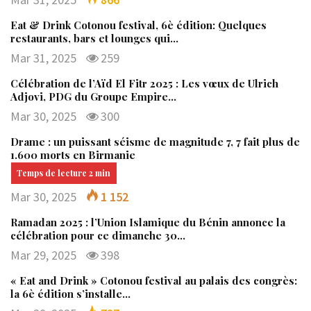
Eat & Drink Cotonou festival, 6è édition: Quelques
restaurants, bars et lounges qui…
Mar 31, 2025
259
Célébration de l’Aïd El Fitr 2025 : Les vœux de Ulrich
Adjovi, PDG du Groupe Empire…
Mar 30, 2025
300
Drame : un puissant séisme de magnitude 7, 7 fait plus de
1.600 morts en Birmanie
Mar 30, 2025
1 152
Ramadan 2025 : l’Union Islamique du Bénin annonce la
célébration pour ce dimanche 30…
Mar 29, 2025
398
« Eat and Drink » Cotonou festival au palais des congrès:
la 6è édition s’installe…