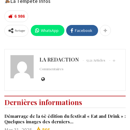
La Tempête Infos
6 986
WhatsApp
Facebook
Partager
LA REDACTION
5321 Articles
0
Commentaires
Dernières informations
Démarrage de la 6è édition du festival « Eat and Drink » :
Quelques images des derniers…
Mar 31, 2025
866