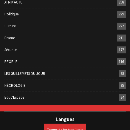
AFRIK'ACTU
258
Politique
229
Culture
227
Drame
211
Sécurité
177
PEOPLE
116
LES GUILLEMETS DU JOUR
98
NÉCROLOGIE
95
Educ'Espace
94
Langues