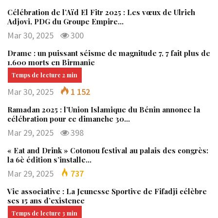
Célébration de l’Aïd El Fitr 2025 : Les vœux de Ulrich
Adjovi, PDG du Groupe Empire…
Mar 30, 2025
300
Drame : un puissant séisme de magnitude 7, 7 fait plus de
1.600 morts en Birmanie
Mar 30, 2025
1 152
Ramadan 2025 : l’Union Islamique du Bénin annonce la
célébration pour ce dimanche 30…
Mar 29, 2025
398
« Eat and Drink » Cotonou festival au palais des congrès:
la 6è édition s’installe…
Mar 29, 2025
737
Vie associative : La Jeunesse Sportive de Fifadji célèbre
ses 15 ans d’existence