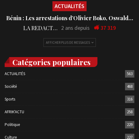
ACTUALITÉS
Bénin : Les arrestations d’Olivier Boko, Oswald…
LA REDACTION
2 ans depuis
37 319
AFFICHER PLUS DE MESSAGES
Catégories populaires
ACTUALITÉS
563
Société
468
Sports
316
AFRIK'ACTU
258
Politique
229
Culture
227