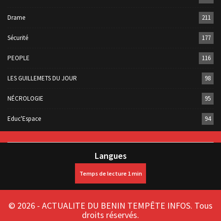
Drame
211
Sécurité
177
PEOPLE
116
LES GUILLEMETS DU JOUR
98
NÉCROLOGIE
95
Educ'Espace
94
Langues
© 2026 - ACTUALITE DU BENIN TEMPÊTE INFOS. Tous
droits réservés.