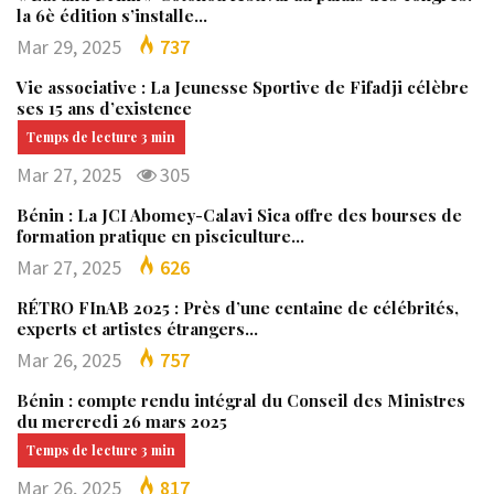
la 6è édition s’installe…
Mar 29, 2025
737
Vie associative : La Jeunesse Sportive de Fifadji célèbre
ses 15 ans d’existence
Mar 27, 2025
305
Bénin : La JCI Abomey-Calavi Sica offre des bourses de
formation pratique en pisciculture…
Mar 27, 2025
626
RÉTRO FInAB 2025 : Près d’une centaine de célébrités,
experts et artistes étrangers…
Mar 26, 2025
757
Bénin : compte rendu intégral du Conseil des Ministres
du mercredi 26 mars 2025
Mar 26, 2025
817