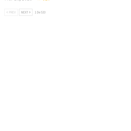
PREV
NEXT
1 De 533