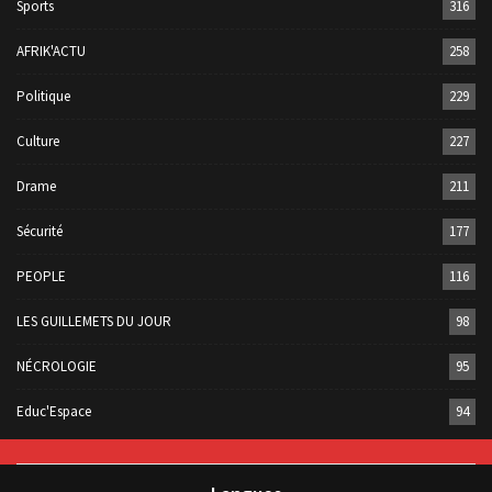
Sports
316
AFRIK'ACTU
258
Politique
229
Culture
227
Drame
211
Sécurité
177
PEOPLE
116
LES GUILLEMETS DU JOUR
98
NÉCROLOGIE
95
Educ'Espace
94