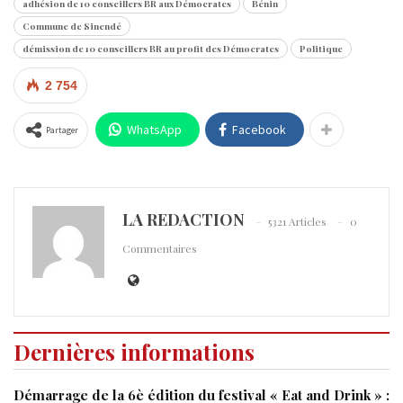
adhésion de 10 conseillers BR aux Démocrates
Bénin
Commune de Sinendé
démission de 10 conseillers BR au profit des Démocrates
Politique
2 754
WhatsApp
Facebook
Partager
LA REDACTION
5321 Articles
0
Commentaires
Dernières informations
Démarrage de la 6è édition du festival « Eat and Drink » :