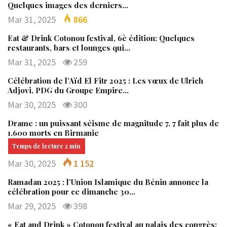
Quelques images des derniers…
Mar 31, 2025
866
Eat & Drink Cotonou festival, 6è édition: Quelques
restaurants, bars et lounges qui…
Mar 31, 2025
259
Célébration de l’Aïd El Fitr 2025 : Les vœux de Ulrich
Adjovi, PDG du Groupe Empire…
Mar 30, 2025
300
Drame : un puissant séisme de magnitude 7, 7 fait plus de
1.600 morts en Birmanie
Mar 30, 2025
1 152
Ramadan 2025 : l’Union Islamique du Bénin annonce la
célébration pour ce dimanche 30…
Mar 29, 2025
398
« Eat and Drink » Cotonou festival au palais des congrès: