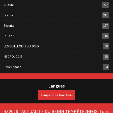
Culture
227
Drame
211
Sécurité
177
PEOPLE
116
LES GUILLEMETS DU JOUR
98
NÉCROLOGIE
95
Educ'Espace
94
Langues
© 2026 - ACTUALITE DU BENIN TEMPÊTE INFOS. Tous