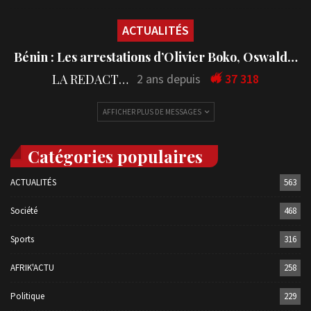
ACTUALITÉS
Bénin : Les arrestations d’Olivier Boko, Oswald…
LA REDACTION
2 ans depuis
37 318
AFFICHER PLUS DE MESSAGES
Catégories populaires
ACTUALITÉS
563
Société
468
Sports
316
AFRIK'ACTU
258
Politique
229