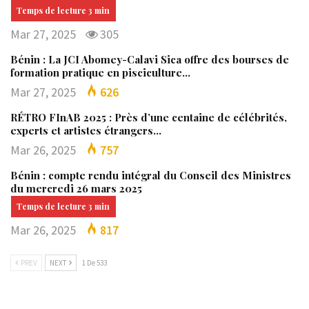
Mar 27, 2025
305
Bénin : La JCI Abomey-Calavi Sica offre des bourses de
formation pratique en pisciculture…
Mar 27, 2025
626
RÉTRO FInAB 2025 : Près d’une centaine de célébrités,
experts et artistes étrangers…
Mar 26, 2025
757
Bénin : compte rendu intégral du Conseil des Ministres
du mercredi 26 mars 2025
Mar 26, 2025
817
PREV
NEXT
1 De 533