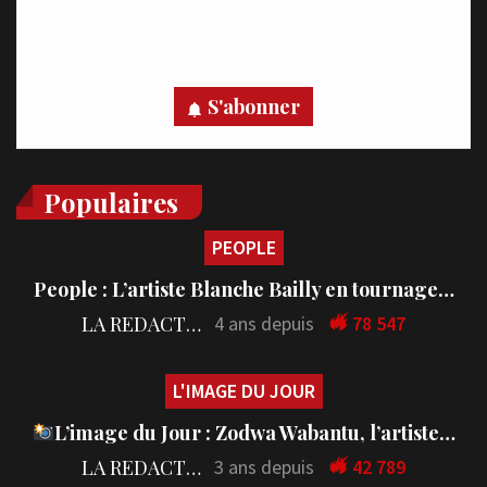
Recevez des notifications en temps réel directement sur
votre appareil, abonnez-vous dès maintenant.
S'abonner
Populaires
PEOPLE
People : L’artiste Blanche Bailly en tournage…
LA REDACTION
4 ans depuis
78 547
L'IMAGE DU JOUR
L’image du Jour : Zodwa Wabantu, l’artiste…
LA REDACTION
3 ans depuis
42 789