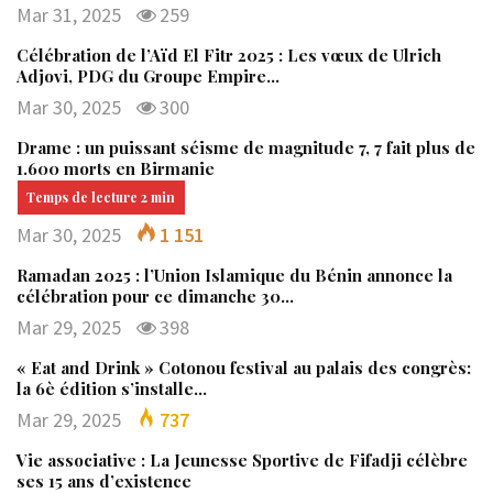
Mar 31, 2025
259
Célébration de l’Aïd El Fitr 2025 : Les vœux de Ulrich
Adjovi, PDG du Groupe Empire…
Mar 30, 2025
300
Drame : un puissant séisme de magnitude 7, 7 fait plus de
1.600 morts en Birmanie
Mar 30, 2025
1 151
Ramadan 2025 : l’Union Islamique du Bénin annonce la
célébration pour ce dimanche 30…
Mar 29, 2025
398
« Eat and Drink » Cotonou festival au palais des congrès:
la 6è édition s’installe…
Mar 29, 2025
737
Vie associative : La Jeunesse Sportive de Fifadji célèbre
ses 15 ans d’existence