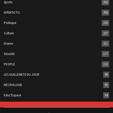
Sports
316
AFRIK'ACTU
258
Politique
229
Culture
227
Drame
211
Sécurité
177
PEOPLE
116
LES GUILLEMETS DU JOUR
98
NÉCROLOGIE
95
Educ'Espace
94