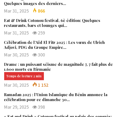
Quelques images des derniers…
Mar 31, 2025
866
Eat & Drink Cotonou festival, 6è édition: Quelques
restaurants, bars et lounges qui…
Mar 31, 2025
259
Célébration de l’Aïd El Fitr 2025 : Les vœux de Ulrich
Adjovi, PDG du Groupe Empire…
Mar 30, 2025
300
Drame : un puissant séisme de magnitude 7, 7 fait plus de
1.600 morts en Birmanie
Mar 30, 2025
1 152
Ramadan 2025 : l’Union Islamique du Bénin annonce la
célébration pour ce dimanche 30…
Mar 29, 2025
398
« Eat and Drink » Cotonou festival au palais des congrès: