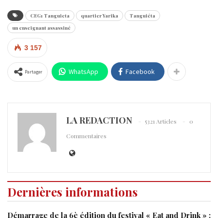
CEG1 Tanguieta
quartier Yarika
Tanguiéta
un enseignant assassiné
3 157
WhatsApp
Facebook
Partager
LA REDACTION
5321 Articles
0
Commentaires
Dernières informations
Démarrage de la 6è édition du festival « Eat and Drink » :