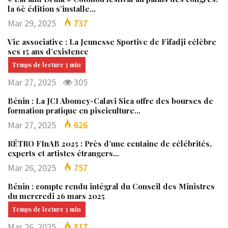
la 6è édition s’installe…
Mar 29, 2025
737
Vie associative : La Jeunesse Sportive de Fifadji célèbre
ses 15 ans d’existence
Mar 27, 2025
305
Bénin : La JCI Abomey-Calavi Sica offre des bourses de
formation pratique en pisciculture…
Mar 27, 2025
626
RÉTRO FInAB 2025 : Près d’une centaine de célébrités,
experts et artistes étrangers…
Mar 26, 2025
757
Bénin : compte rendu intégral du Conseil des Ministres
du mercredi 26 mars 2025
Mar 26, 2025
817