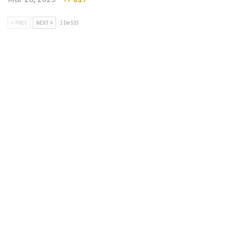
PREV
NEXT
1 De 533