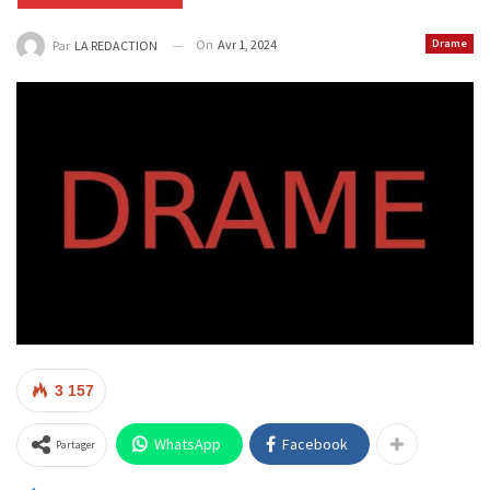
On
Avr 1, 2024
Drame
Par
LA REDACTION
3 157
WhatsApp
Facebook
Partager