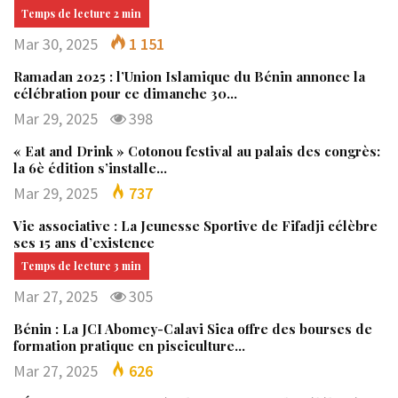
Mar 30, 2025
1 151
Ramadan 2025 : l’Union Islamique du Bénin annonce la
célébration pour ce dimanche 30…
Mar 29, 2025
398
« Eat and Drink » Cotonou festival au palais des congrès:
la 6è édition s’installe…
Mar 29, 2025
737
Vie associative : La Jeunesse Sportive de Fifadji célèbre
ses 15 ans d’existence
Mar 27, 2025
305
Bénin : La JCI Abomey-Calavi Sica offre des bourses de
formation pratique en pisciculture…
Mar 27, 2025
626