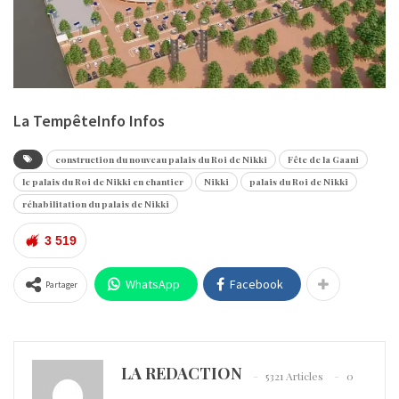
La TempêteInfo Infos
construction du nouveau palais du Roi de Nikki
Fête de la Gaani
le palais du Roi de Nikki en chantier
Nikki
palais du Roi de Nikki
réhabilitation du palais de Nikki
3 519
WhatsApp
Facebook
Partager
LA REDACTION
5321 Articles
0