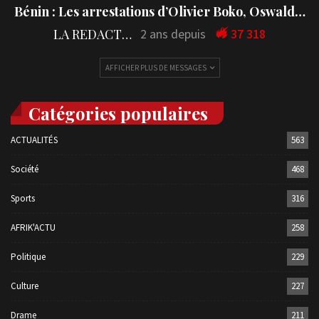
Bénin : Les arrestations d’Olivier Boko, Oswald…
LA REDACTION
2 ans depuis
37 318
AFFICHER PLUS DE MESSAGES
Catégories populaires
ACTUALITÉS
563
Société
468
Sports
316
AFRIK'ACTU
258
Politique
229
Culture
227
Drame
211