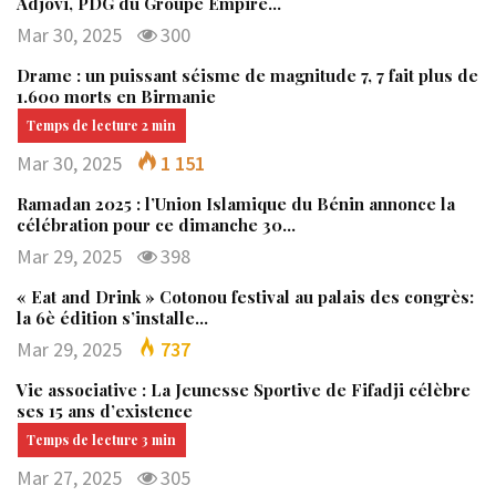
Adjovi, PDG du Groupe Empire…
Mar 30, 2025
300
Drame : un puissant séisme de magnitude 7, 7 fait plus de
1.600 morts en Birmanie
Mar 30, 2025
1 151
Ramadan 2025 : l’Union Islamique du Bénin annonce la
célébration pour ce dimanche 30…
Mar 29, 2025
398
« Eat and Drink » Cotonou festival au palais des congrès:
la 6è édition s’installe…
Mar 29, 2025
737
Vie associative : La Jeunesse Sportive de Fifadji célèbre
ses 15 ans d’existence
Mar 27, 2025
305