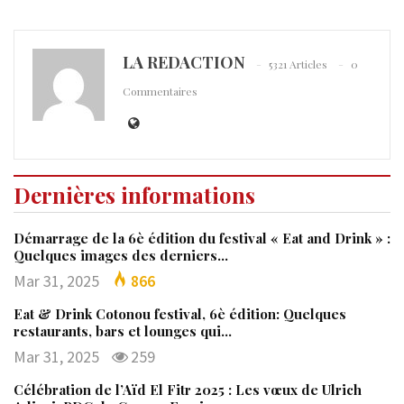
LA REDACTION
5321 Articles
0
Commentaires
Dernières informations
Démarrage de la 6è édition du festival « Eat and Drink » :
Quelques images des derniers…
Mar 31, 2025
866
Eat & Drink Cotonou festival, 6è édition: Quelques
restaurants, bars et lounges qui…
Mar 31, 2025
259
Célébration de l’Aïd El Fitr 2025 : Les vœux de Ulrich