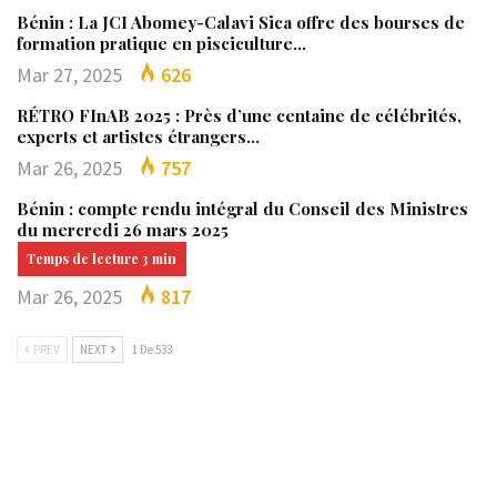
Bénin : La JCI Abomey-Calavi Sica offre des bourses de
formation pratique en pisciculture…
Mar 27, 2025
626
RÉTRO FInAB 2025 : Près d’une centaine de célébrités,
experts et artistes étrangers…
Mar 26, 2025
757
Bénin : compte rendu intégral du Conseil des Ministres
du mercredi 26 mars 2025
Mar 26, 2025
817
PREV
NEXT
1 De 533