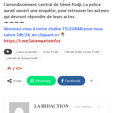
l’arrondissement central de Sèmè Podji. La police
aurait ouvert une enquête, pour retrouver les auteurs
qui devront répondre de leurs actes.
Abonnez-vous à notre chaîne TELEGRAM pour nous
suivre 24h/24, en cliquant ici
https://t.me/latempeteinfos
course poursuite
Semè Podji
véhicule brûlé à Sèmè Podji
véhicule de douane brûlé
2 434
WhatsApp
Facebook
Partager
LA REDACTION
5321 Articles
0