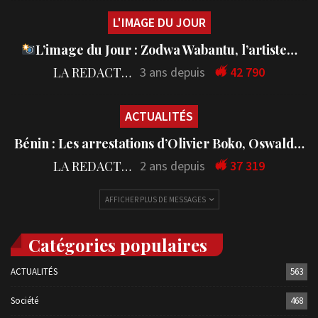
L'IMAGE DU JOUR
L’image du Jour : Zodwa Wabantu, l’artiste…
LA REDACTION
3 ans depuis
42 790
ACTUALITÉS
Bénin : Les arrestations d’Olivier Boko, Oswald…
LA REDACTION
2 ans depuis
37 319
AFFICHER PLUS DE MESSAGES
Catégories populaires
ACTUALITÉS
563
Société
468