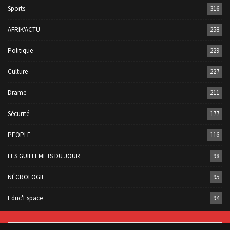
Sports
316
AFRIK'ACTU
258
Politique
229
Culture
227
Drame
211
Sécurité
177
PEOPLE
116
LES GUILLEMETS DU JOUR
98
NÉCROLOGIE
95
Educ'Espace
94