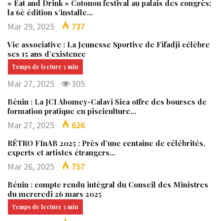
« Eat and Drink » Cotonou festival au palais des congrès:
la 6è édition s’installe…
Mar 29, 2025
737
Vie associative : La Jeunesse Sportive de Fifadji célèbre
ses 15 ans d’existence
Mar 27, 2025
305
Bénin : La JCI Abomey-Calavi Sica offre des bourses de
formation pratique en pisciculture…
Mar 27, 2025
626
RÉTRO FInAB 2025 : Près d’une centaine de célébrités,
experts et artistes étrangers…
Mar 26, 2025
757
Bénin : compte rendu intégral du Conseil des Ministres
du mercredi 26 mars 2025