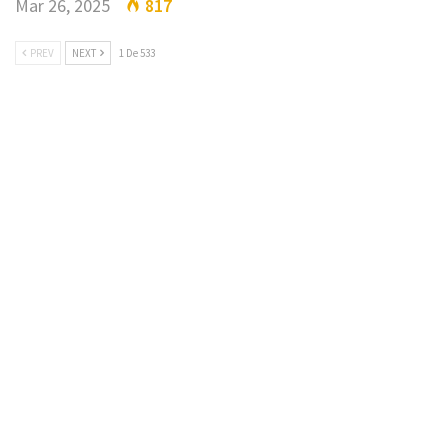
Mar 26, 2025
817
PREV
NEXT
1 De 533