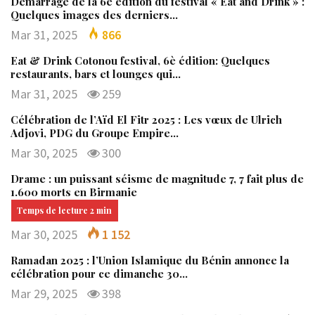
Démarrage de la 6è édition du festival « Eat and Drink » :
Quelques images des derniers…
Mar 31, 2025
866
Eat & Drink Cotonou festival, 6è édition: Quelques
restaurants, bars et lounges qui…
Mar 31, 2025
259
Célébration de l’Aïd El Fitr 2025 : Les vœux de Ulrich
Adjovi, PDG du Groupe Empire…
Mar 30, 2025
300
Drame : un puissant séisme de magnitude 7, 7 fait plus de
1.600 morts en Birmanie
Mar 30, 2025
1 152
Ramadan 2025 : l’Union Islamique du Bénin annonce la
célébration pour ce dimanche 30…
Mar 29, 2025
398