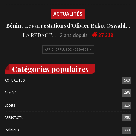
ACTUALITÉS
Bénin : Les arrestations d’Olivier Boko, Oswald…
LA REDACTION
2 ans depuis
37 318
AFFICHER PLUS DE MESSAGES
Catégories populaires
ACTUALITÉS
563
Société
468
Sports
316
AFRIK'ACTU
258
Politique
229