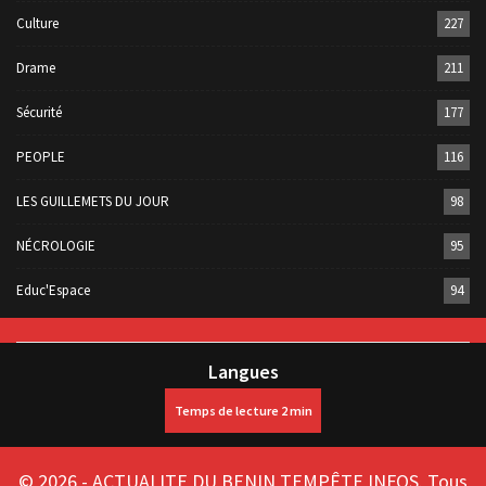
Culture
227
Drame
211
Sécurité
177
PEOPLE
116
LES GUILLEMETS DU JOUR
98
NÉCROLOGIE
95
Educ'Espace
94
Langues
© 2026 - ACTUALITE DU BENIN TEMPÊTE INFOS. Tous