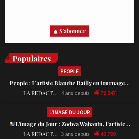
Recevez des notifications en temps réel directement sur
votre appareil, abonnez-vous dès maintenant.
S'abonner
Populaires
PEOPLE
People : L’artiste Blanche Bailly en tournage…
LA REDACTION
4 ans depuis
78 547
L'IMAGE DU JOUR
L’image du Jour : Zodwa Wabantu, l’artiste…
LA REDACTION
3 ans depuis
42 789