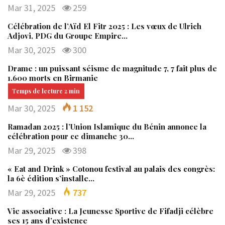
Mar 31, 2025
259
Célébration de l’Aïd El Fitr 2025 : Les vœux de Ulrich
Adjovi, PDG du Groupe Empire…
Mar 30, 2025
300
Drame : un puissant séisme de magnitude 7, 7 fait plus de
1.600 morts en Birmanie
Mar 30, 2025
1 152
Ramadan 2025 : l’Union Islamique du Bénin annonce la
célébration pour ce dimanche 30…
Mar 29, 2025
398
« Eat and Drink » Cotonou festival au palais des congrès:
la 6è édition s’installe…
Mar 29, 2025
737
Vie associative : La Jeunesse Sportive de Fifadji célèbre
ses 15 ans d’existence