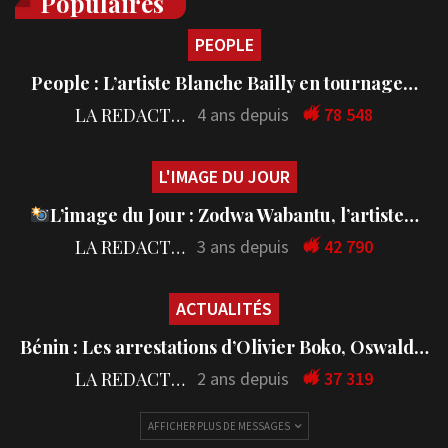
Populaires
PEOPLE
People : L’artiste Blanche Bailly en tournage…
LA REDACTION
4 ans depuis
78 548
L'IMAGE DU JOUR
L’image du Jour : Zodwa Wabantu, l’artiste…
LA REDACTION
3 ans depuis
42 790
ACTUALITÉS
Bénin : Les arrestations d’Olivier Boko, Oswald…
LA REDACTION
2 ans depuis
37 319
AFFICHER PLUS DE MESSAGES