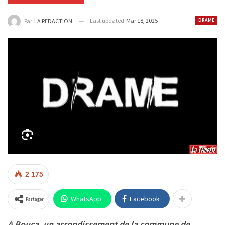
Last updated
Mar 18, 2025
DRAME
Par
LA REDACTION
2 175
WhatsApp
Facebook
Partager
A Bouca, un arrondissement de la commune de