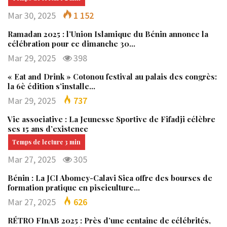
Mar 30, 2025
1 152
Ramadan 2025 : l’Union Islamique du Bénin annonce la
célébration pour ce dimanche 30…
Mar 29, 2025
398
« Eat and Drink » Cotonou festival au palais des congrès:
la 6è édition s’installe…
Mar 29, 2025
737
Vie associative : La Jeunesse Sportive de Fifadji célèbre
ses 15 ans d’existence
Mar 27, 2025
305
Bénin : La JCI Abomey-Calavi Sica offre des bourses de
formation pratique en pisciculture…
Mar 27, 2025
626
RÉTRO FInAB 2025 : Près d’une centaine de célébrités,