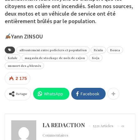
citoyens en colère ont incendiés. Selon nos sources,
deux motos et un véhicule de service ont été
entièrement brûlés par le population.
Yann ZINSOU
affrontement entre policiers et population
Bénin
Bouca
Kalale
magasin de stockage de noix de cajou
Soja
un mort des 4 blessés
2 175
WhatsApp
Facebook
Partager
LA REDACTION
5321 Articles
0
Commentaires