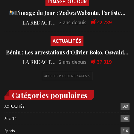
L'IMAGE DU JOUR
L’image du Jour : Zodwa Wabantu, l’artiste…
LA REDACTION
3 ans depuis
42 789
ACTUALITÉS
Bénin : Les arrestations d’Olivier Boko, Oswald…
LA REDACTION
2 ans depuis
37 319
AFFICHER PLUS DE MESSAGES
Catégories populaires
ACTUALITÉS
563
Société
468
Sports
316