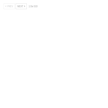
PREV
NEXT
1 De 533