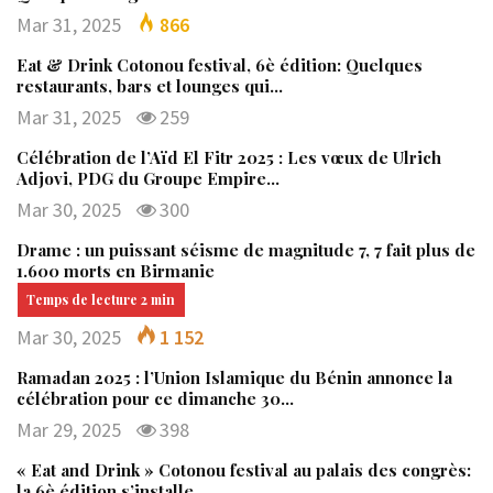
Mar 31, 2025
866
Eat & Drink Cotonou festival, 6è édition: Quelques
restaurants, bars et lounges qui…
Mar 31, 2025
259
Célébration de l’Aïd El Fitr 2025 : Les vœux de Ulrich
Adjovi, PDG du Groupe Empire…
Mar 30, 2025
300
Drame : un puissant séisme de magnitude 7, 7 fait plus de
1.600 morts en Birmanie
Mar 30, 2025
1 152
Ramadan 2025 : l’Union Islamique du Bénin annonce la
célébration pour ce dimanche 30…
Mar 29, 2025
398
« Eat and Drink » Cotonou festival au palais des congrès:
la 6è édition s’installe…