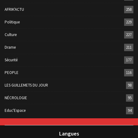
AFRIK'ACTU
258
Politique
229
Culture
227
Drame
211
Sécurité
177
PEOPLE
116
LES GUILLEMETS DU JOUR
98
NÉCROLOGIE
95
Educ'Espace
94
Langues