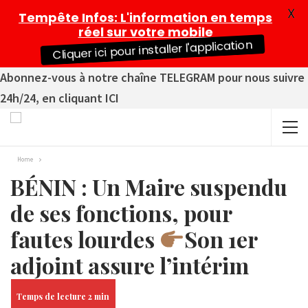
X
Tempête Infos
: L'information en temps
réel sur votre mobile
Cliquer ici pour installer l'application
Abonnez-vous à notre chaîne TELEGRAM pour nous suivre
24h/24, en cliquant ICI
Home
BÉNIN : Un Maire suspendu
de ses fonctions, pour
fautes lourdes
Son 1er
adjoint assure l’intérim