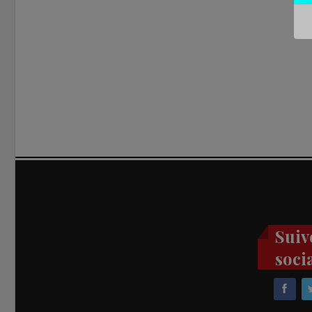
Suiv
soci