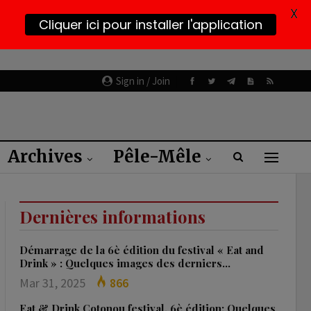
X
Cliquer ici pour installer l'application
Sign in / Join
Archives
Pêle-Mêle
Dernières informations
Démarrage de la 6è édition du festival « Eat and
Drink » : Quelques images des derniers…
Mar 31, 2025
866
Eat & Drink Cotonou festival, 6è édition: Quelques