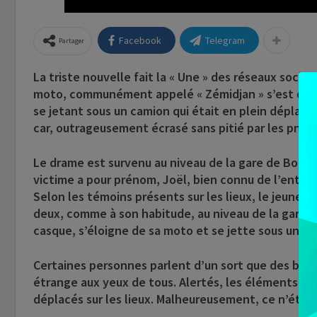
Facebook
Telegram
Partager
La triste nouvelle fait la « Une » des réseaux socia
moto, communément appelé « Zémidjan » s’est donné
se jetant sous un camion qui était en plein dépla
car, outrageusement écrasé sans pitié par les pneus
Le drame est survenu au niveau de la gare de Bohic
victime a pour prénom, Joël, bien connu de l’entoura
Selon les témoins présents sur les lieux, le jeune 
deux, comme à son habitude, au niveau de la gare de
casque, s’éloigne de sa moto et se jette sous un ca
Certaines personnes parlent d’un sort que des bourr
étrange aux yeux de tous. Alertés, les éléments de 
déplacés sur les lieux. Malheureusement, ce n’était