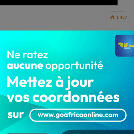
1 457
ux depuis plusieurs heures. Un jeune conducteur de taxi-
 la mort dans l’après-midi de ce jeudi 06 mai 2021, en
cement. Conséquence, il est en mort automatiquement,
 du véhicule gros porteur.
on, à quelques encablures du marché principal. La
ge où l’incident s’est produit.
conducteur de taxi-moto prenait sa pause entre midi et
 Bohicon. Mais à la surprise générale, il enlève son
mion qui était en déplacement à vive allure.
eaux lui aurait jeté, au regard de son attitude très
la police républicaine et les sapeurs pompiers se sont
 que pour constater le décès le la victime.