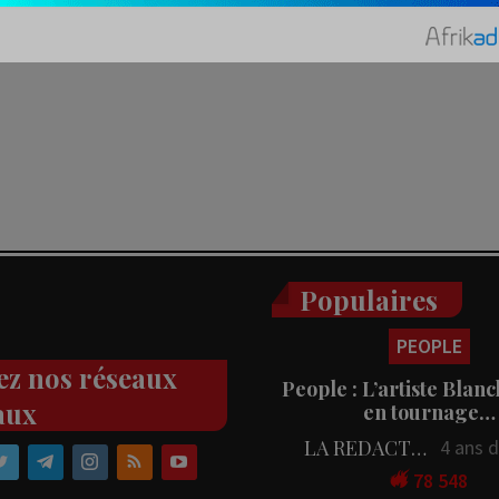
Populaires
PEOPLE
ez nos réseaux
People : L’artiste Blanc
aux
en tournage…
LA REDACTION
4 ans 
78 548