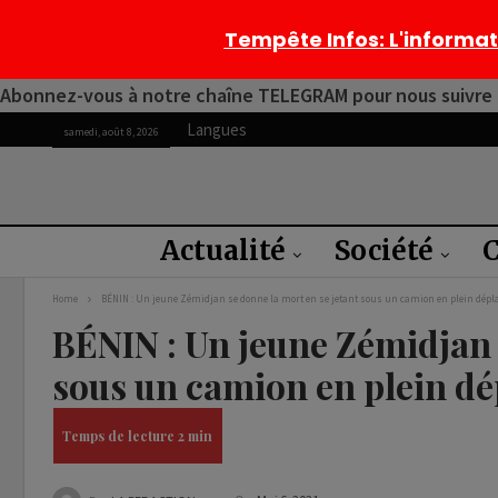
Tempête Infos
: L'informa
Abonnez-vous à notre chaîne TELEGRAM pour nous suivre 2
Langues
samedi, août 8, 2026
Actualité
Société
C
Home
BÉNIN : Un jeune Zémidjan se donne la mort en se jetant sous un camion en plein dép
BÉNIN : Un jeune Zémidjan 
sous un camion en plein d