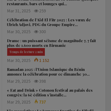
restaurants, bars et lounges qui…
Mar 31, 2025
259
Célébration de l’Aïd El Fitr 2025 : Les vœux de
Ulrich Adjovi, PDG du Groupe Empire…
Mar 30, 2025
300
Drame : un puissant séisme de magnitude 7, 7 fait
plus de 1.600 morts en Birmanie
Mar 30, 2025
1 152
Ramadan 2025 : l’Union Islamique du Bénin
annonce la célébration pour ce dimanche 30…
Mar 29, 2025
398
« Eat and Drink » Cotonou festival au palais des
congrès: la 6è édition s’installe…
Mar 29, 2025
737