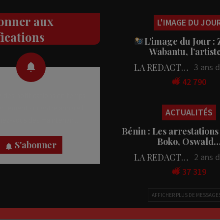
onner aux
L'IMAGE DU JOU
fications
L’image du Jour :
Wabantu, l’artis
LA REDACTION
3 ans 
42 790
 des notifications en temps
rectement sur votre appareil,
ACTUALITÉS
nez-vous dès maintenant.
Bénin : Les arrestations
Boko, Oswald
S'abonner
LA REDACTION
2 ans 
37 319
AFFICHER PLUS DE MESSAGE