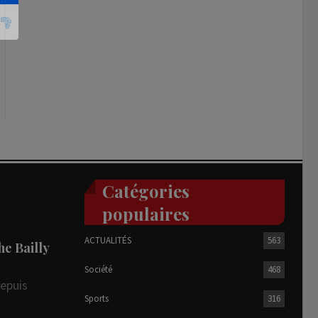
Catégories
populaires
ACTUALITÉS
563
he Bailly
Société
468
depuis
Sports
316