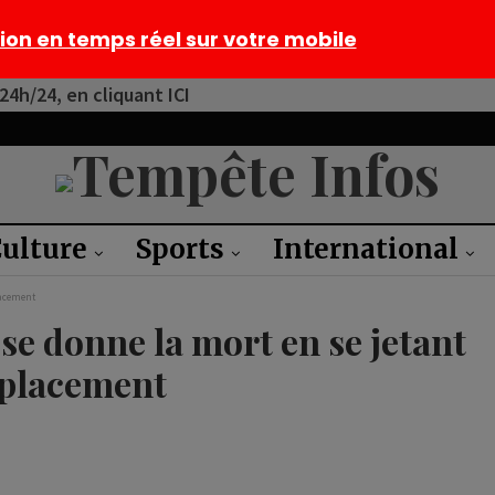
tion en temps réel sur votre mobile
4h/24, en cliquant ICI
ulture
Sports
International
lacement
se donne la mort en se jetant
éplacement