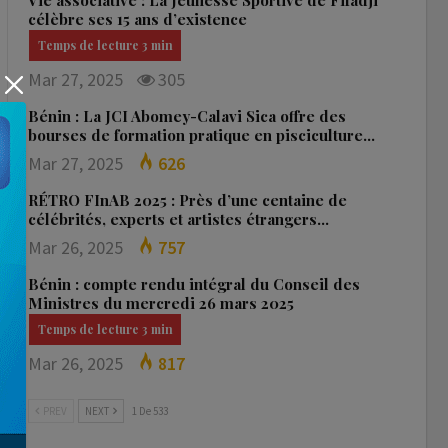
Vie associative : La Jeunesse Sportive de Fifadji
célèbre ses 15 ans d’existence
Mar 27, 2025
305
Bénin : La JCI Abomey-Calavi Sica offre des
bourses de formation pratique en pisciculture…
Mar 27, 2025
626
RÉTRO FInAB 2025 : Près d’une centaine de
célébrités, experts et artistes étrangers…
Mar 26, 2025
757
Bénin : compte rendu intégral du Conseil des
Ministres du mercredi 26 mars 2025
Mar 26, 2025
817
PREV
NEXT
1 De 533