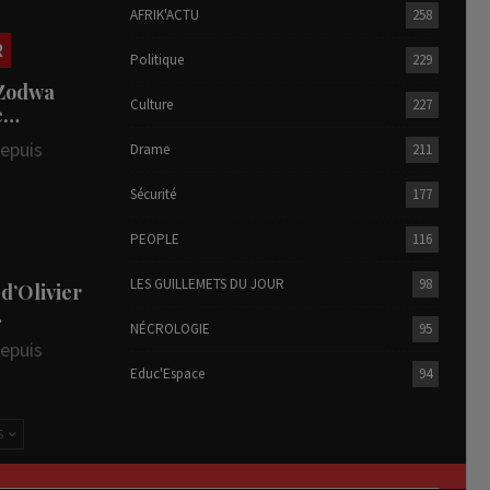
AFRIK'ACTU
258
R
Politique
229
 Zodwa
Culture
227
te…
depuis
Drame
211
Sécurité
177
PEOPLE
116
LES GUILLEMETS DU JOUR
98
 d’Olivier
…
NÉCROLOGIE
95
depuis
Educ'Espace
94
S