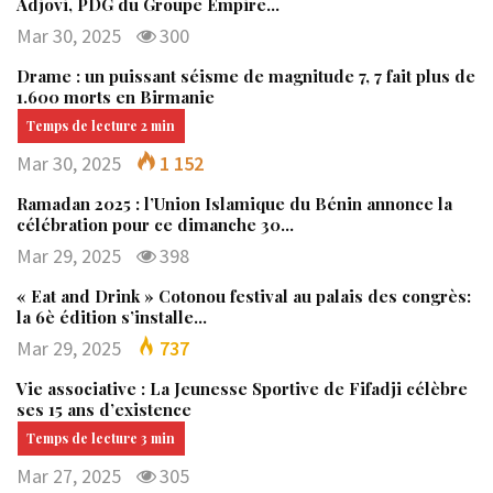
Adjovi, PDG du Groupe Empire…
Mar 30, 2025
300
Drame : un puissant séisme de magnitude 7, 7 fait plus de
1.600 morts en Birmanie
Mar 30, 2025
1 152
Ramadan 2025 : l’Union Islamique du Bénin annonce la
célébration pour ce dimanche 30…
Mar 29, 2025
398
« Eat and Drink » Cotonou festival au palais des congrès:
la 6è édition s’installe…
Mar 29, 2025
737
Vie associative : La Jeunesse Sportive de Fifadji célèbre
ses 15 ans d’existence
Mar 27, 2025
305