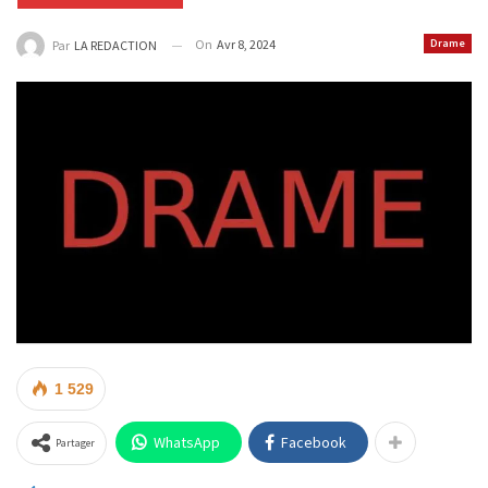
On
Avr 8, 2024
Drame
Par
LA REDACTION
1 529
WhatsApp
Facebook
Partager