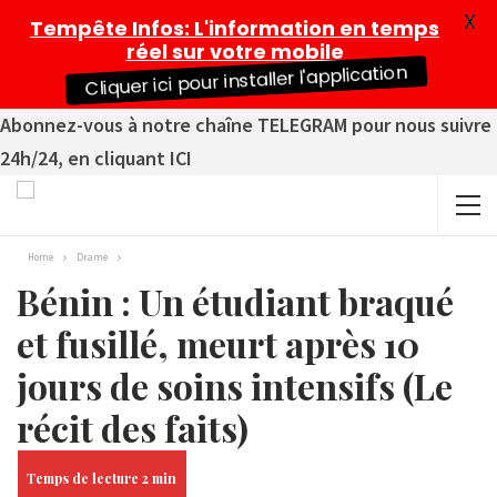
X
Tempête Infos
: L'information en temps
réel sur votre mobile
Cliquer ici pour installer l'application
Abonnez-vous à notre chaîne TELEGRAM pour nous suivre
24h/24, en cliquant ICI
Home
Drame
Bénin : Un étudiant braqué
et fusillé, meurt après 10
jours de soins intensifs (Le
récit des faits)