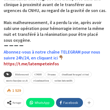
clinique à proximité avant de le transférer aux
urgences du CNHU, au regard de la gravité de son cas.
Mais malheureusement, il a perdu la vie, après avoir
subi une opération pour hémorragie interne la même
nuit et transféré à la réanimation pour être placé
sous oxygène.
Abonnez-vous à notre chaîne TELEGRAM pour nous
suivre 24h/24, en cliquant ici
https://t.me/latempeteinfos
Bidossessi
CNHU
Drame
étudiant braqué et tué
moto haojue 115 S
réanimation
soins intensifs
1 529
WhatsApp
Facebook
Partager