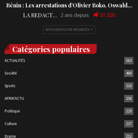
Bénin : Les arrestations d’Olivier Boko, Oswald…
LA REDACTION
2 ans depuis
37 320
AFFICHER PLUS DE MESSAGES
Catégories populaires
ACTUALITÉS
563
Société
468
Sports
316
AFRIK'ACTU
258
Politique
229
Culture
227
Drame
211