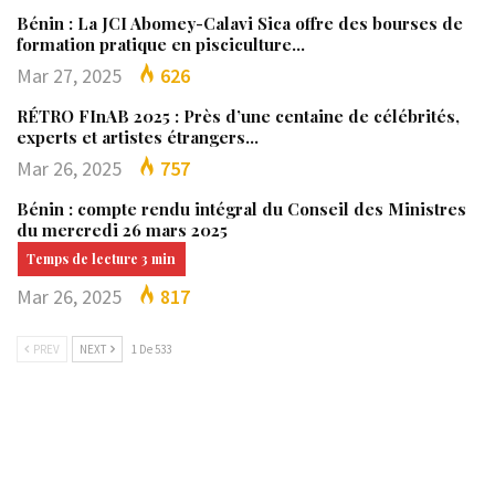
Bénin : La JCI Abomey-Calavi Sica offre des bourses de
formation pratique en pisciculture…
Mar 27, 2025
626
RÉTRO FInAB 2025 : Près d’une centaine de célébrités,
experts et artistes étrangers…
Mar 26, 2025
757
Bénin : compte rendu intégral du Conseil des Ministres
du mercredi 26 mars 2025
Mar 26, 2025
817
PREV
NEXT
1 De 533