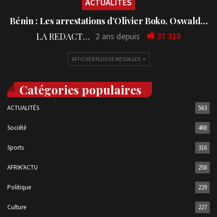
ACTUALITÉS
Bénin : Les arrestations d’Olivier Boko, Oswald…
LA REDACTION
2 ans depuis
37 318
AFFICHER PLUS DE MESSAGES
Catégories populaires
ACTUALITÉS
563
Société
468
Sports
316
AFRIK'ACTU
258
Politique
229
Culture
227