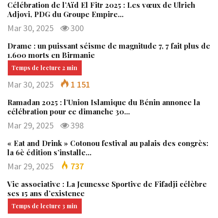
Célébration de l’Aïd El Fitr 2025 : Les vœux de Ulrich
Adjovi, PDG du Groupe Empire…
Mar 30, 2025
300
Drame : un puissant séisme de magnitude 7, 7 fait plus de
1.600 morts en Birmanie
Mar 30, 2025
1 151
Ramadan 2025 : l’Union Islamique du Bénin annonce la
célébration pour ce dimanche 30…
Mar 29, 2025
398
« Eat and Drink » Cotonou festival au palais des congrès:
la 6è édition s’installe…
Mar 29, 2025
737
Vie associative : La Jeunesse Sportive de Fifadji célèbre
ses 15 ans d’existence