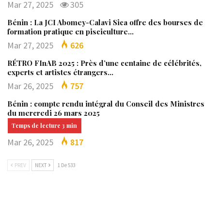
Mar 27, 2025
305
Bénin : La JCI Abomey-Calavi Sica offre des bourses de
formation pratique en pisciculture…
Mar 27, 2025
626
RÉTRO FInAB 2025 : Près d’une centaine de célébrités,
experts et artistes étrangers…
Mar 26, 2025
757
Bénin : compte rendu intégral du Conseil des Ministres
du mercredi 26 mars 2025
Mar 26, 2025
817
PREV
NEXT
1 De 533