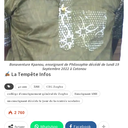
Bonaventure Kpanou, enseignant de Philosophie décédé de lundi 19
Septembre 2022 à Cotonou
La Tempête Infos
40 ans
ÂME
CEG Zogbo
collège d'enseignement général de Zogbo
Enseignant AME
un enseignant décède le jour de la rentrée scolaire
2 760
WhatsApp
Facebook
Partager