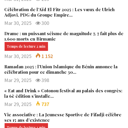
Célébration de l’Aïd El Fitr 2025 : Les vœux de Ulrich
Adjovi, PDG du Groupe Empire…
Mar 30, 2025
300
Drame : un puissant séisme de magnitude 7, 7 fait plus de
1.600 morts en Birmanie
Mar 30, 2025
1 152
Ramadan 2025 : l’Union Islamique du Bénin annonce la
célébration pour ce dimanche 30…
Mar 29, 2025
398
« Eat and Drink » Cotonou festival au palais des congrès:
la 6è édition s’installe…
Mar 29, 2025
737
Vie associative : La Jeunesse Sportive de Fifadji célèbre
ses 15 ans d’existence