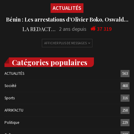
ACTUALITÉS
Bénin : Les arrestations d’Olivier Boko, Oswald…
LA REDACTION
2 ans depuis
37 319
AFFICHER PLUS DE MESSAGES
Catégories populaires
ACTUALITÉS
563
Société
468
Sports
316
AFRIK'ACTU
258
Politique
229