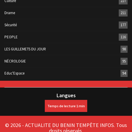
Culture
227
Drame
211
Sécurité
177
PEOPLE
116
LES GUILLEMETS DU JOUR
98
NÉCROLOGIE
95
Educ'Espace
94
Langues
© 2026 - ACTUALITE DU BENIN TEMPÊTE INFOS. Tous
droits réservés.