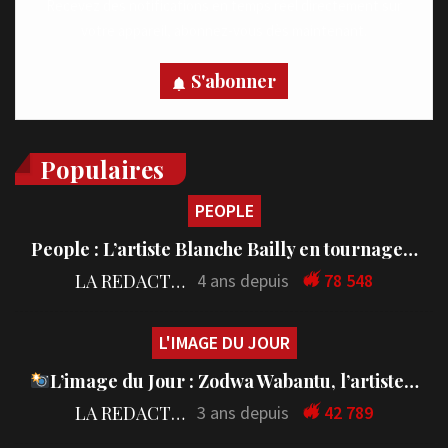
Recevez des notifications en temps réel directement sur
votre appareil, abonnez-vous dès maintenant.
S'abonner
Populaires
PEOPLE
People : L’artiste Blanche Bailly en tournage…
LA REDACTION
4 ans depuis
78 548
L'IMAGE DU JOUR
L’image du Jour : Zodwa Wabantu, l’artiste…
LA REDACTION
3 ans depuis
42 789