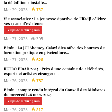
la 6è édition s’installe…
Mar 29, 2025
737
Vie associative : La Jeunesse Sportive de Fifadji célèbre
ses 15 ans d’existence
Mar 27, 2025
305
Bénin : La JCI Abomey-Calavi Sica offre des bourses de
formation pratique en pisciculture…
Mar 27, 2025
626
RÉTRO FInAB 2025 : Près d’une centaine de célébrités,
experts et artistes étrangers…
Mar 26, 2025
757
Bénin : compte rendu intégral du Conseil des Ministres
du mercredi 26 mars 2025
Mar 26, 2025
817