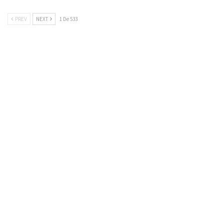
PREV
NEXT
1 De 533