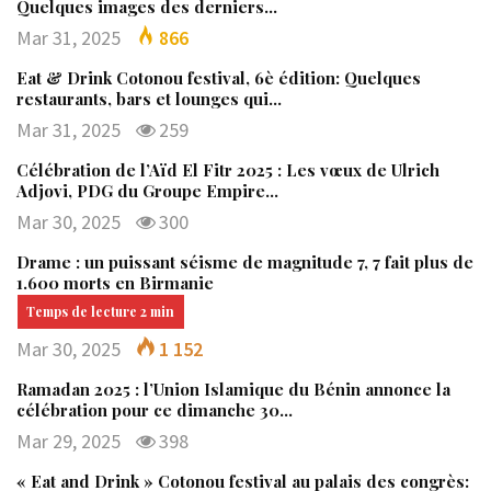
Quelques images des derniers…
Mar 31, 2025
866
Eat & Drink Cotonou festival, 6è édition: Quelques
restaurants, bars et lounges qui…
Mar 31, 2025
259
Célébration de l’Aïd El Fitr 2025 : Les vœux de Ulrich
Adjovi, PDG du Groupe Empire…
Mar 30, 2025
300
Drame : un puissant séisme de magnitude 7, 7 fait plus de
1.600 morts en Birmanie
Mar 30, 2025
1 152
Ramadan 2025 : l’Union Islamique du Bénin annonce la
célébration pour ce dimanche 30…
Mar 29, 2025
398
« Eat and Drink » Cotonou festival au palais des congrès: