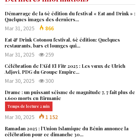
Démarrage de la 6è édition du festival « Eat and Drink » :
Quelques images des derniers…
Mar 31, 2025
866
Eat & Drink Cotonou festival, 6è édition: Quelques
restaurants, bars et lounges qui…
Mar 31, 2025
259
Célébration de l’Aïd El Fitr 2025 : Les vœux de Ulrich
Adjovi, PDG du Groupe Empire…
Mar 30, 2025
300
Drame : un puissant séisme de magnitude 7, 7 fait plus de
1.600 morts en Birmanie
Mar 30, 2025
1 152
Ramadan 2025 : l’Union Islamique du Bénin annonce la
célébration pour ce dimanche 30…