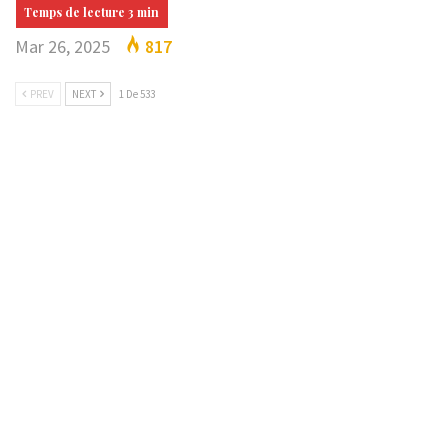
Mar 26, 2025
817
PREV
NEXT
1 De 533