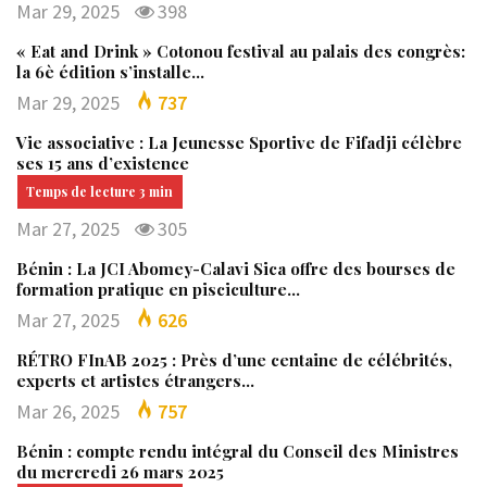
Mar 29, 2025
398
« Eat and Drink » Cotonou festival au palais des congrès:
la 6è édition s’installe…
Mar 29, 2025
737
Vie associative : La Jeunesse Sportive de Fifadji célèbre
ses 15 ans d’existence
Mar 27, 2025
305
Bénin : La JCI Abomey-Calavi Sica offre des bourses de
formation pratique en pisciculture…
Mar 27, 2025
626
RÉTRO FInAB 2025 : Près d’une centaine de célébrités,
experts et artistes étrangers…
Mar 26, 2025
757
Bénin : compte rendu intégral du Conseil des Ministres
du mercredi 26 mars 2025