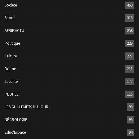
Société
468
Sports
316
AFRIK'ACTU
258
Politique
229
Culture
227
Drame
211
Sécurité
177
PEOPLE
116
LES GUILLEMETS DU JOUR
98
NÉCROLOGIE
95
Educ'Espace
94