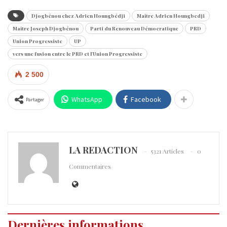
Djogbénou chez Adrien Houngbédji
Maître Adrien Houngbedji
Maître Joseph Djogbénou
Parti du Renouveau Démocratique
PRD
Union Progressiste
UP
vers une fusion entre le PRD et l'Union Progressiste
2 500
WhatsApp
Facebook
Partager
LA REDACTION
5321 Articles
0
Commentaires
Dernières informations