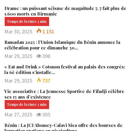
Drame : un puissant séisme de magnitude 7, 7 fait plus de
1.600 morts en Birmanie
Mar 30, 2025
1 151
Ramadan 2025 : l’Union Islamique du Bénin annonce la
célébration pour ce dimanche 30…
Mar 29, 2025
398
« Eat and Drink » Cotonou festival au palais des congrès:
la 6è édition s’installe…
Mar 29, 2025
737
Vie associative : La Jeunesse Sportive de Fifadji célèbre
ses 15 ans d’existence
Mar 27, 2025
305
Bénin : La JCI Abomey-Calavi Sica offre des bourses de
formation pratique en pisciculture…