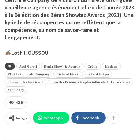
« meilleure agence événementielle » de l’année 2023
à la 6è édition des Bénin Showbiz Awards (2023). Une
kyrielle de récompenses qui ne reflètent que la
compétence, au nom du savoir-faire et
l’engagement.
Loth HOUSSOU
Axel Merryl
Benin Showbiz Awards
Crédo
Madano
PDG La Centrale Company
Richard Flash
Richard Kakpo
TGang le technicien
Top 50 des Béninois les plus influents de l'année 2023
Vano Baby
435
WhatsApp
Facebook
Partager