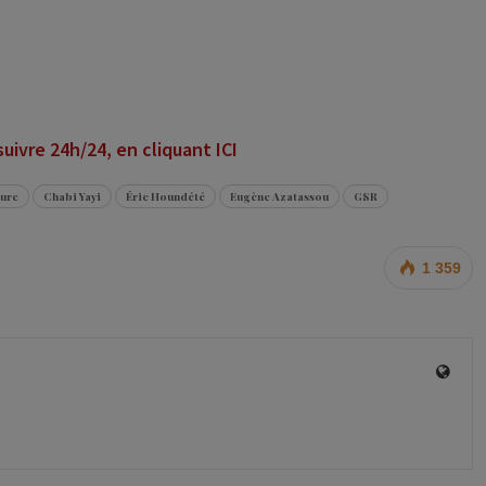
ivre 24h/24, en cliquant ICI
ture
Chabi Yayi
Éric Houndété
Eugène Azatassou
GSR
1 359