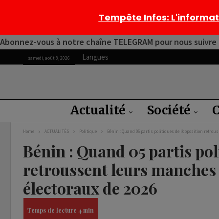
Tempête Infos
: L'informa
Abonnez-vous à notre chaîne TELEGRAM pour nous suivre 2
Langues
samedi, août 8, 2026
Actualité
Société
C
Home
ACTUALITÉS
Politique
Bénin : Quand 05 partis politiques de l’opposition retrou
Bénin : Quand 05 partis pol
retroussent leurs manches 
électoraux de 2026