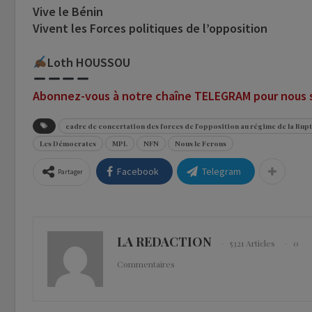
Vive le Bénin
Vivent les Forces politiques de l’opposition
Loth HOUSSOU
Abonnez-vous à notre chaîne TELEGRAM pour nous su
cadre de concertation des forces de l'opposition au régime de la Rup
Les Démocrates
MPL
NFN
Nous le Ferons
Facebook
Telegram
Partager
LA REDACTION
5321 Articles
0
Commentaires