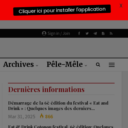
X
Cliquer ici pour installer l'application
Sign in / Join
Archives
Pêle-Mêle
Dernières informations
Démarrage de la 6è édition du festival « Eat and
Drink » : Quelques images des derniers…
Mar 31, 2025
866
Eat & Drink Cotonou festival, 6è édition: Quelques