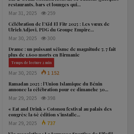
restaurants, bars et lounges qui…
Mar 31, 2025
259
Célébration de l’Aïd El Fitr 2025 : Les vœux de
Ulrich Adjovi, PDG du Groupe Empire…
Mar 30, 2025
300
Drame : un puissant séisme de magnitude 7, 7 fait
plus de 1.600 morts en Birmanie
Mar 30, 2025
1 152
Ramadan 2025 : l’Union Islamique du Bénin
annonce la célébration pour ce dimanche 30…
Mar 29, 2025
398
« Eat and Drink » Cotonou festival au palais des
congrès: la 6è édition s’installe…
Mar 29, 2025
737