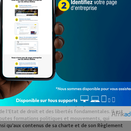
mie et des finances, de l’accaparement systématique
en du tissu social ; et
 la République, qui affecte dangereusement notre
s soussignés :
 main)
’histoire en portant sur les fonts baptismaux, ce jour
« Cadre de Concertation des Forces politiques de
 veut un creuset de réflexions, de propositions d’idées
de l’Etat de droit et des libertés fondamentales. Il est
toutes formations politiques et mouvements, qui
nsi qu’aux contenus de sa charte et de son Règlement