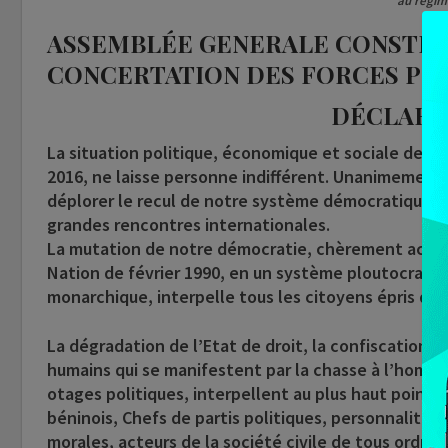
au régim
ASSEMBLÉE GENERALE CONSTIT
CONCERTATION DES FORCES POL
DÉCLARA
La situation politique, économique et sociale de n
2016, ne laisse personne indifférent. Unanimement, 
déplorer le recul de notre système démocratique, d
grandes rencontres internationales.
La mutation de notre démocratie, chèrement acquis
Nation de février 1990, en un système ploutocratiq
monarchique, interpelle tous les citoyens épris de p
La dégradation de l’Etat de droit, la confiscation d
humains qui se manifestent par la chasse à l’homme, l
otages politiques, interpellent au plus haut point 
béninois, Chefs de partis politiques, personnalités 
morales, acteurs de la société civile de tous ordres.