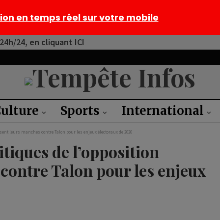
tion en temps réel sur votre mobile
4h/24, en cliquant ICI
ulture
Sports
International
ssent leurs manches contre Talon pour les enjeux électoraux de 2026
itiques de l’opposition
contre Talon pour les enjeux