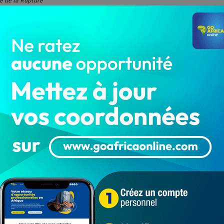
e de la Rupture
UTIVE DU CADRE DE
ITIQUES DE L’OPPOSITION
TION FINALE
otre pays, le Bénin, devenue très préoccupante depuis
les corps constitués de la nation s’accordent à
ont nous nous vantions du label à la tribune des
e à l’historique Conférence des Forces Vives de la
ue avec des relents d’instauration d’un régime
aix et de justice.
es libertés fondamentales et la violation des droits
es arrestations arbitraires, la contrainte à l’exil, les
notre conscience collective, en tant que citoyens
politiques et publiques, Autorités religieuses et