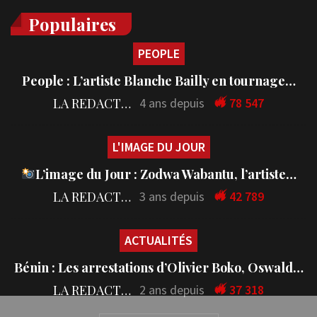
Populaires
PEOPLE
People : L’artiste Blanche Bailly en tournage…
LA REDACTION
4 ans depuis
78 547
L'IMAGE DU JOUR
L’image du Jour : Zodwa Wabantu, l’artiste…
LA REDACTION
3 ans depuis
42 789
ACTUALITÉS
Bénin : Les arrestations d’Olivier Boko, Oswald…
LA REDACTION
2 ans depuis
37 318