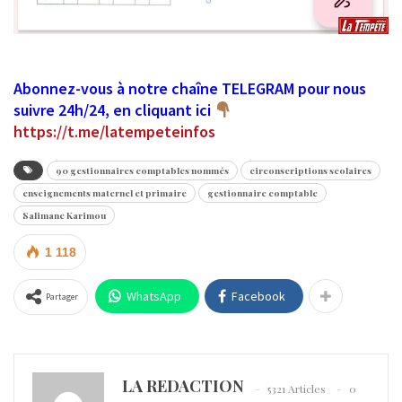
Abonnez-vous à notre chaîne TELEGRAM pour nous
suivre 24h/24, en cliquant ici
https://t.me/latempeteinfos
90 gestionnaires comptables nommés
circonscriptions scolaires
enseignements maternel et primaire
gestionnaire comptable
Salimane Karimou
1 118
WhatsApp
Facebook
Partager
LA REDACTION
5321 Articles
0