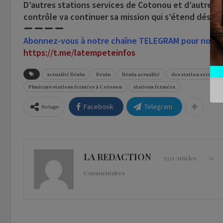
D’autres stations services de Cotonou et d’autres v
contrôle va continuer sa mission qui s’étend désorma
Abonnez-vous à notre chaîne TELEGRAM pour nous sui
https://t.me/latempeteinfos
actualité Bénin
Bénin
Bénin actualité
des station service
Plusieurs stations fermées à Cotonou
stations fermées
Facebook
Telegram
Partager
LA REDACTION
5321 Articles
0
Commentaires