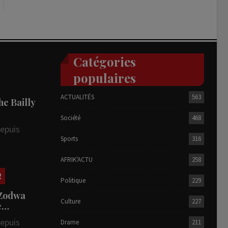
Catégories
populaires
ACTUALITÉS
563
he Bailly
Société
468
depuis
Sports
316
AFRIK'ACTU
258
R
Politique
229
 Zodwa
Culture
227
te…
depuis
Drame
211