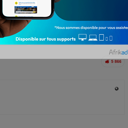
illes pourraient connaître le même sort, car l’équipe de
is sur toute l’étendue du territoire.
vre 24h/24, en cliquant ici
 fermées à Cotonou
fermeture de plusieurs stations à Cotonou
5 866