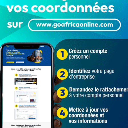
ieurs stations d’approvisionnement en carburant
Cotonou. Et pour cause, les contrôles des agents de
on des appareils ne respectant pas les normes en la
e contrôle de cette structure du Ministère du commerce
ppareils utilisés par les stations. En effet, face à la
l’augmentation du coût de l’essence de la
des techniques de truquage. Ceci pour ne pas servir aux
ient selon le montant payé.
 appareils ne respectant pas les normes, afin de gagner
 sabotant la sincérité de l’État vis-à-vis des citoyens
u carburant. Plusieurs plaintes qui se faisaient
tte pratique au niveau de l’ANM. La descente de l’équipe
ns qui ont été automatiquement fermées, rapporte Bénin