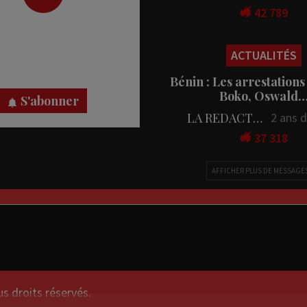
42 789
 des notifications en temps
rectement sur votre appareil,
ACTUALITÉS
nez-vous dès maintenant.
Bénin : Les arrestations
Boko, Oswald
S'abonner
LA REDACTION
2 ans 
37 318
AFFICHER PLUS DE MESSAGE
droits réservés.