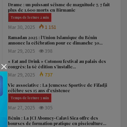
Drame : un puissant séisme de magnitude 7, 7 fait
plus de 1.600 morts en Birmanie
Mar 30, 2025
1 151
Ramadan 2025 : l’Union Islamique du Bénin
annonce la célébration pour ce dimanche 30…
Mar 29, 2025
398
« Eat and Drink » Cotonou festival au palais des
congrès: la 6è édition s’installe…
Mar 29, 2025
737
Vie associative : La Jeunesse Sportive de Fifadji
célèbre ses 15 ans d’existence
Mar 27, 2025
305
Bénin : La JCI Abomey-Calavi Sica offre des
bourses de formation pratique en pisciculture…