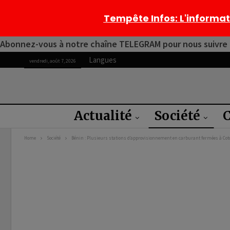
Tempête Infos
: L'informa
Abonnez-vous à notre chaîne TELEGRAM pour nous suivre 2
Langues
vendredi, août 7, 2026
Actualité
Société
C
Home
Société
Bénin : Plusieurs stations d’approvisionnement en carburant fermées à Co