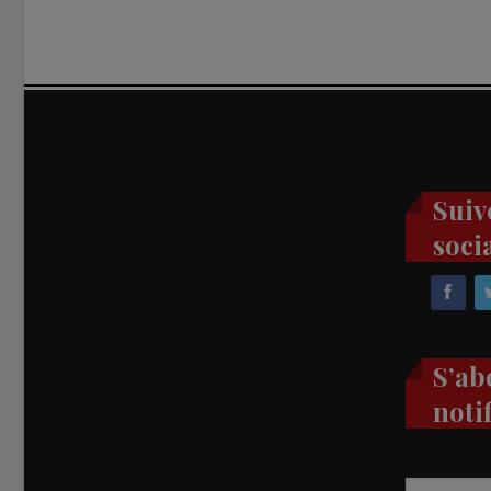
Suiv
soci
S’ab
noti