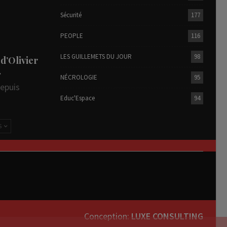
Sécurité
177
PEOPLE
116
LES GUILLEMETS DU JOUR
98
 d’Olivier
…
NÉCROLOGIE
95
depuis
Educ'Espace
94
S
Conception:
LUXE CONSULTING