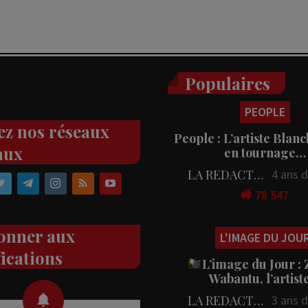
Populaires
PEOPLE
ez nos réseaux
People : L’artiste Blanc
aux
en tournage…
LA REDACTION
4 ans 
78 547
onner aux
L'IMAGE DU JOU
fications
L’image du Jour :
Wabantu, l’artis
LA REDACTION
3 ans 