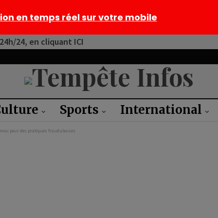
tion en temps réel sur votre mobile
4h/24, en cliquant ICI
ulture
Sports
International
tonou pour des pratiques frauduleuses