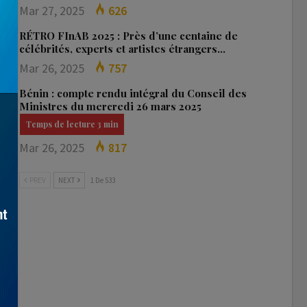
Mar 27, 2025
626
RÉTRO FInAB 2025 : Près d’une centaine de
célébrités, experts et artistes étrangers…
Mar 26, 2025
757
Bénin : compte rendu intégral du Conseil des
Ministres du mercredi 26 mars 2025
Mar 26, 2025
817
PREV
NEXT
1 De 533