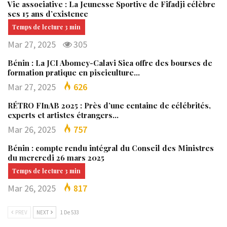
Vie associative : La Jeunesse Sportive de Fifadji célèbre
ses 15 ans d’existence
Mar 27, 2025
305
Bénin : La JCI Abomey-Calavi Sica offre des bourses de
formation pratique en pisciculture…
Mar 27, 2025
626
RÉTRO FInAB 2025 : Près d’une centaine de célébrités,
experts et artistes étrangers…
Mar 26, 2025
757
Bénin : compte rendu intégral du Conseil des Ministres
du mercredi 26 mars 2025
Mar 26, 2025
817
PREV
NEXT
1 De 533