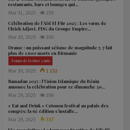
restaurants, bars et lounges qui…
Mar 31, 2025
259
Célébration de l’Aïd El Fitr 2025 : Les vœux de
Ulrich Adjovi, PDG du Groupe Empire…
Mar 30, 2025
300
Drame : un puissant séisme de magnitude 7, 7 fait
plus de 1.600 morts en Birmanie
Mar 30, 2025
1 152
Ramadan 2025 : l’Union Islamique du Bénin
annonce la célébration pour ce dimanche 30…
Mar 29, 2025
398
« Eat and Drink » Cotonou festival au palais des
congrès: la 6è édition s’installe…
Mar 29, 2025
737