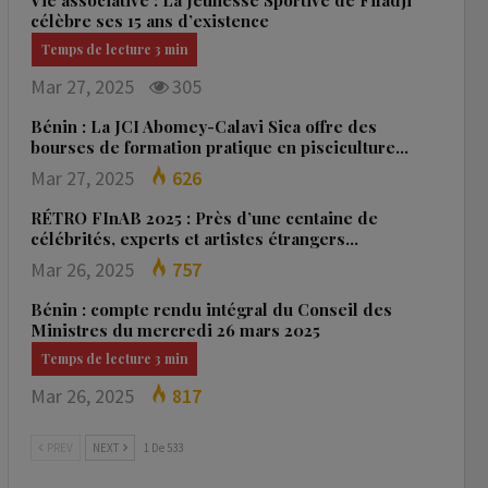
Vie associative : La Jeunesse Sportive de Fifadji
célèbre ses 15 ans d’existence
Mar 27, 2025
305
Bénin : La JCI Abomey-Calavi Sica offre des
bourses de formation pratique en pisciculture…
Mar 27, 2025
626
RÉTRO FInAB 2025 : Près d’une centaine de
célébrités, experts et artistes étrangers…
Mar 26, 2025
757
Bénin : compte rendu intégral du Conseil des
Ministres du mercredi 26 mars 2025
Mar 26, 2025
817
PREV
NEXT
1 De 533