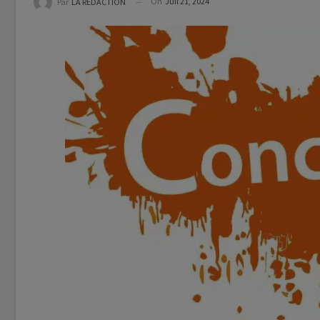
On
Juil 21, 2024
Par
LA REDACTION