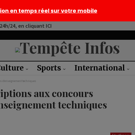
tion en temps réel sur votre mobile
4h/24, en cliquant ICI
ulture
Sports
International
cées d’enseignement techniques
riptions aux concours
’enseignement techniques