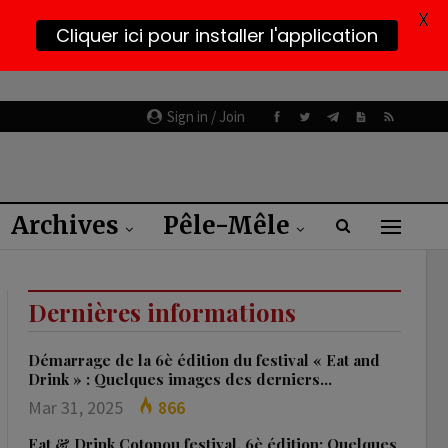
X
Cliquer ici pour installer l'application
Sign in / Join
Archives
Pêle-Mêle
Dernières informations
Démarrage de la 6è édition du festival « Eat and
Drink » : Quelques images des derniers…
Mar 31, 2025
866
Eat & Drink Cotonou festival, 6è édition: Quelques