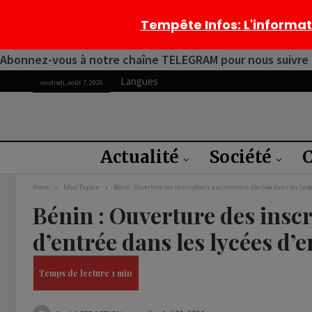
Tempête Infos
: L'informa
Abonnez-vous à notre chaîne TELEGRAM pour nous suivre 2
Langues
vendredi, août 7, 2026
Actualité
Société
C
Home
Educ'Espace
Bénin : Ouverture des inscriptions aux concours d’entrée dans les ly
Bénin : Ouverture des insc
d’entrée dans les lycées d