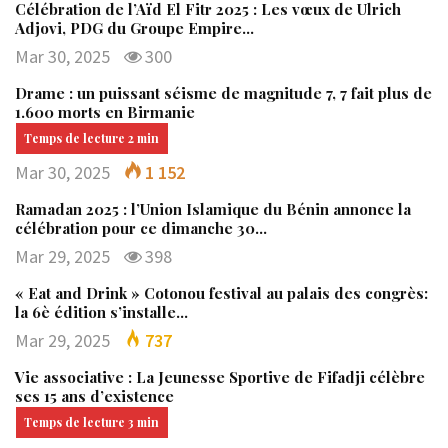
Célébration de l’Aïd El Fitr 2025 : Les vœux de Ulrich
Adjovi, PDG du Groupe Empire…
Mar 30, 2025
300
Drame : un puissant séisme de magnitude 7, 7 fait plus de
1.600 morts en Birmanie
Mar 30, 2025
1 152
Ramadan 2025 : l’Union Islamique du Bénin annonce la
célébration pour ce dimanche 30…
Mar 29, 2025
398
« Eat and Drink » Cotonou festival au palais des congrès:
la 6è édition s’installe…
Mar 29, 2025
737
Vie associative : La Jeunesse Sportive de Fifadji célèbre
ses 15 ans d’existence