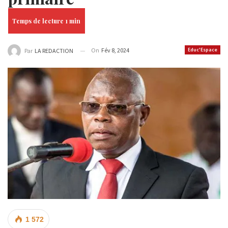
On
Fév 8, 2024
Educ'Espace
Par
LA REDACTION
1 572