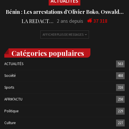
ACTUALITÉS
Bénin : Les arrestations d’Olivier Boko, Oswald…
LA REDACTION
2 ans depuis
37 318
AFFICHER PLUS DE MESSAGES
Catégories populaires
ACTUALITÉS
563
Société
468
Sports
316
AFRIK'ACTU
258
Politique
229
Culture
227