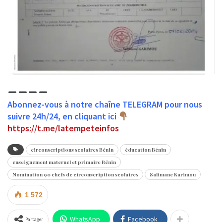
Abonnez-vous à notre chaîne TELEGRAM pour nous
suivre 24h/24, en cliquant ici
https://t.me/latempeteinfos
circonscriptions scolaires Bénin
éducation Bénin
enseignement maternel et primaire Bénin
Nomination 90 chefs de circonscription scolaires
Salimane Karimou
1 572
WhatsApp
Facebook
Partager